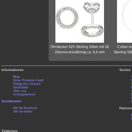
Ohrstecker 925 Sterling Silber mit 36
Collier 
Zirkonia kreisförmig ca. 8,6 mm
Sterling Si
Informationen
Service
Blog
Neue Produkte-Feed
Ringgröße messen
Newsletter
Über uns
Im Angedenken
Sozialenetze
Wir bei facebook
Partner
Wir bei twitter
Zahlarten