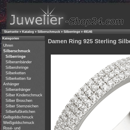
Startseite
»
Katalog
»
Silberschmuck
»
Silberringe
»
49146
Kategorien
Damen Ring 925 Sterling Silb
Uhren
Silberschmuck
Silberringe
Silberambänder
Silberohrringe
Silberketten
Silberketten für
Anhänger
Silberanhänger
Silber Kinderschmuck
Silber Broschen
Silber Sternzeichen
Silberfußkettchen
Gelbgoldschmuck
Weißgoldschmuck
Rosé- und