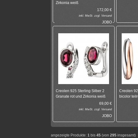
Zirkonia weiß
172,00
€
inkl.
MwSt. zzgl.
Versand
JOBO
Creolen 925 Sterling Silber 2
Creolen 925
Granate rot und Zirkonia weiß
bicolor teil
69,00
€
inkl.
MwSt. zzgl.
Versand
JOBO
angezeigte Produkte:
1
bis
45
(von
295
insgesamt)