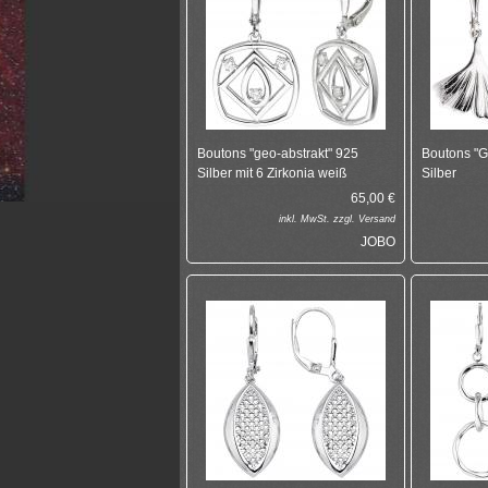
Boutons "geo-abstrakt" 925
Boutons "G
Silber mit 6 Zirkonia weiß
Silber
65,00
€
inkl.
MwSt. zzgl.
Versand
JOBO