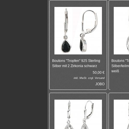
Boutons "Tropfen" 925 Sterling
Boutons "T
Silber mit 2 Zirkonia schwarz
Silber/teilm
weiß
50,00
€
inkl.
MwSt. zzgl.
Versand
JOBO