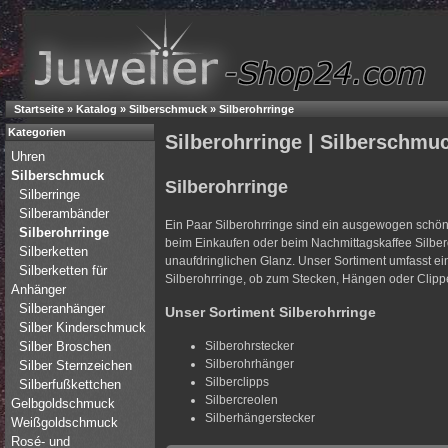
Startseite
»
Katalog
»
Silberschmuck
»
Silberohrringe
Kategorien
Silberohrringe | Silberschmu
Uhren
Silberschmuck
Silberohrringe
Silberringe
Silberambänder
Ein Paar Silberohrringe sind ein ausgewogen schöne
Silberohrringe
beim Einkaufen oder beim Nachmittagskaffee Silber
Silberketten
unaufdringlichen Glanz. Unser Sortiment umfasst e
Silberketten für
Silberohrringe, ob zum Stecken, Hängen oder Clipp
Anhänger
Silberanhänger
Unser Sortiment Silberohrringe
Silber Kinderschmuck
Silber Broschen
Silberohrstecker
Silberohrhänger
Silber Sternzeichen
Silberclipps
Silberfußkettchen
Silbercreolen
Gelbgoldschmuck
Silberhängerstecker
Weißgoldschmuck
Rosé- und