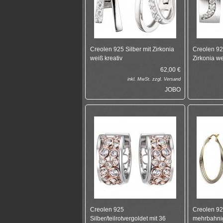
Creolen 925 Silber mit Zirkonia
Creolen 925
weiß kreativ
Zirkonia 
62,00
€
inkl.
MwSt. zzgl.
Versand
JOBO
Creolen 925
Creolen 925
Silber/teilrotvergoldet mit 36
mehrbahnig 