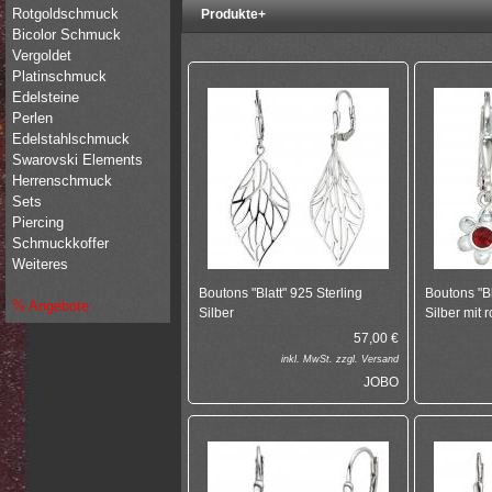
Rotgoldschmuck
Produkte+
Bicolor Schmuck
Vergoldet
Platinschmuck
Edelsteine
Perlen
Edelstahlschmuck
Swarovski Elements
Herrenschmuck
Sets
Piercing
Schmuckkoffer
Weiteres
Boutons "Blatt" 925 Sterling
Boutons "B
% Angebote
Silber
Silber mit 
57,00
€
inkl.
MwSt. zzgl.
Versand
JOBO