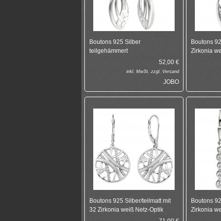
Boutons 925 Silber
Boutons 925
teilgehämmert
Zirkonia w
52,00
€
inkl.
MwSt. zzgl.
Versand
JOBO
Boutons 925 Silber/teilmatt mit
Boutons 925
32 Zirkonia weiß Netz-Optik
Zirkonia w