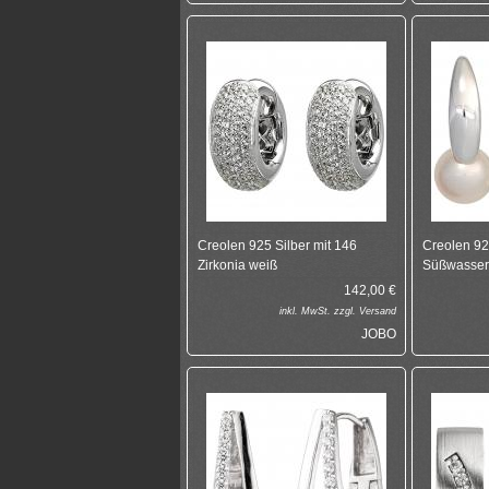
Creolen 925 Silber mit 146
Creolen 925
Zirkonia weiß
Süßwasser
142,00
€
inkl.
MwSt. zzgl.
Versand
JOBO