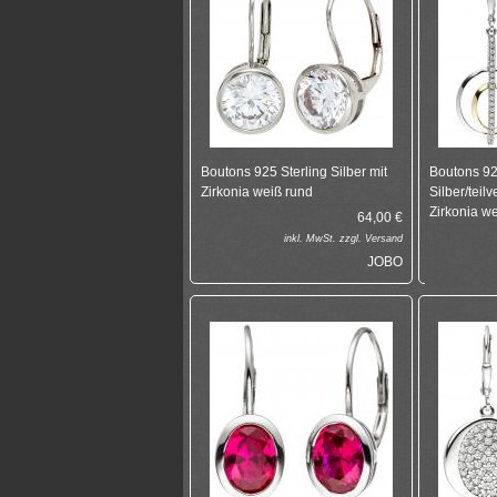
Boutons 925 Sterling Silber mit
Boutons 92
Zirkonia weiß rund
Silber/teil
Zirkonia w
64,00
€
inkl.
MwSt. zzgl.
Versand
JOBO