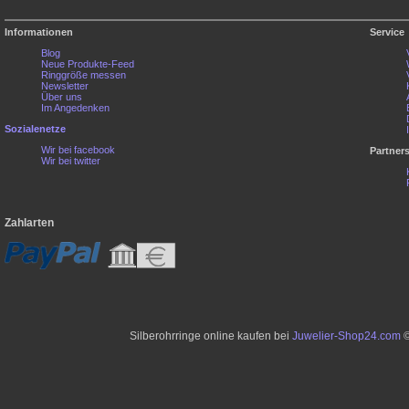
Informationen
Service
Blog
Neue Produkte-Feed
Ringgröße messen
Newsletter
Über uns
Im Angedenken
Sozialenetze
Wir bei facebook
Partner
Wir bei twitter
Zahlarten
Silberohrringe online kaufen bei
Juwelier-Shop24.com
©