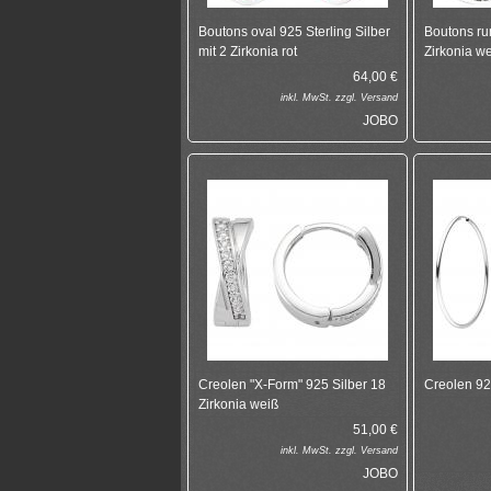
Boutons oval 925 Sterling Silber
Boutons ru
mit 2 Zirkonia rot
Zirkonia w
64,00
€
inkl.
MwSt. zzgl.
Versand
JOBO
Creolen "X-Form" 925 Silber 18
Creolen 92
Zirkonia weiß
51,00
€
inkl.
MwSt. zzgl.
Versand
JOBO