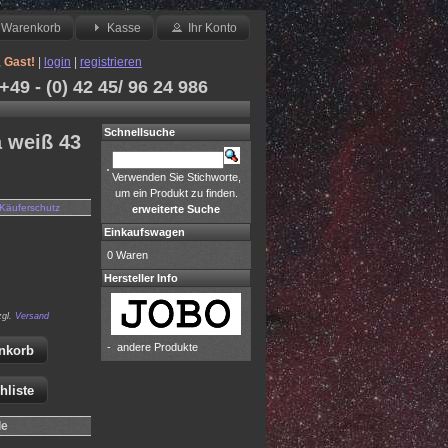
Warenkorb
Kasse
Ihr Konto
,
Gast!
|
login
|
registrieren
49 - (0) 42 45/ 96 24 986
Schnellsuche
a weiß 43
Verwenden Sie Stichworte,
um ein Produkt zu finden.
Käuferschutz
erweiterte Suche
Einkaufswagen
0 Waren
Hersteller Info
zgl.
Versand
-
andere Produkte
nkorb
hliste
le