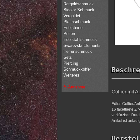
Rotgoldschmuck
Bicolor Schmuck
Vergoldet
Platinschmuck
Edelsteine
Perlen
Edelstahlschmuck
Swarovski Elements
Herrenschmuck
Sets
Piercing
Beschre
Schmuckkoffer
Weiteres
% Angebote
Collier mit 
Edles Collier/An
16 facettierte Z
verkürzbar, Durc
Artikel ist anlau
Herstel