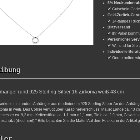
5% Neukundenrab
✔
Gutschein-Cod
Geld-Zurück-Gara
✔
14-tägiges Rück
Blitzversand
✔
Ihr Paket kommt
Persönlicher Serv
✔
Wir sind für Sie 
Individuelle Berat
✔
Gerne helfen wi
ibung
Anhänger rund 925 Sterling Silber 16 Zirkonia weiß 43 cm
kerkette mit rundem Anhänger aus rhodiniertem 925 Sterling Silber. An den Anhäng
irkonia in weiß. Das Collier verfügt über Karabinerverschluss. Maße: Länge ca. 43 c
hmesser ca. 9,2 mm, Kettenstärke ca. 1,1 mm x 1,1 mm, Tiefe ca. 2,9 mm, Gewicht c
fgeschützt (rhodiniert) * Bitte beachten Sie die Maße! Auf dem Foto kann der Artikel 
ler