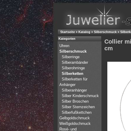
Startseite
»
Katalog
»
Silberschmuck
»
Silberk
Kategorien
Collier m
Uhren
cm
Silberschmuck
Silberringe
Silberambänder
Silberohrringe
Silberketten
Silberketten für
Anhänger
Silberanhänger
Silber Kinderschmuck
Silber Broschen
Silber Sternzeichen
Silberfußkettchen
Gelbgoldschmuck
Weißgoldschmuck
Rosé- und