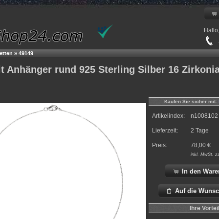
Hallo
+
etten
»
49149
it Anhänger rund 925 Sterling Silber 16 Zirkoni
Kaufen Sie sicher mit:
Artikelindex:
n1008102
Lieferzeit:
2 Tage
Preis:
78,00
€
inkl.
MwSt. z
In den Ware
Auf die Wunsc
Ihre Vortei