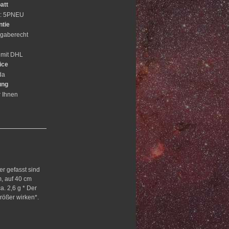
att
e: 5PNEU
ntie
gaberecht
 mit DHL
ice
da
ung
r Ihnen
er gefasst sind
m, auf 40 cm
a. 2,6 g * Der
größer wirken*.