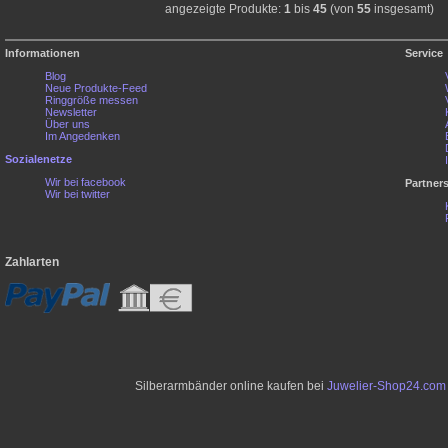
angezeigte Produkte:
1
bis
45
(von
55
insgesamt)
Informationen
Service
Blog
Neue Produkte-Feed
Ringgröße messen
Newsletter
Über uns
Im Angedenken
Sozialenetze
Wir bei facebook
Partner
Wir bei twitter
Zahlarten
Silberarmbänder online kaufen bei
Juwelier-Shop24.com