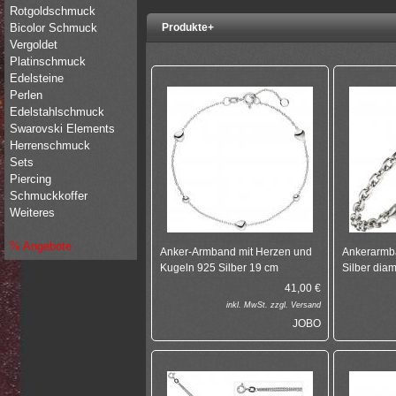
Rotgoldschmuck
Bicolor Schmuck
Produkte+
Vergoldet
Platinschmuck
Edelsteine
Perlen
Edelstahlschmuck
Swarovski Elements
Herrenschmuck
Sets
Piercing
Schmuckkoffer
Weiteres
% Angebote
Anker-Armband mit Herzen und
Ankerarmba
Kugeln 925 Silber 19 cm
Silber diam
41,00
€
inkl.
MwSt. zzgl.
Versand
JOBO