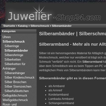
Startseite
»
Katalog
»
Silberschmuck
»
Silberambänder
Kategorien
Silberambänder | Silberschm
Uhren
Silberschmuck
Silberarmband - Mehr als nur All
Silberringe
Silberambänder
Silber ist ein hervorragendes Material für Alltäglic
Silberohrringe
Modeschmuck, welcher nur versilbert ist trägt sich d
Silberketten
Schmuck "verfärbt" sich nicht. Ein
Silberarmband
hä
Silberketten für
über dem Schreibtisch wie es beim Tippen am PC 
Anhänger
verträglichen Preis von Silberarmbändern kann hier 
Silberanhänger
Silber Kinderschmuck
Silberarmbänder gibt es in diesen Forme
Silber Broschen
als Armband
Silber Sternzeichen
als Armreif
Silberfußkettchen
Kordelarmband
Gelbgoldschmuck
Lambada-Armband
Weißgoldschmuck
Schlangenarmband
Rosé- und