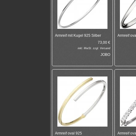
Armreif mit Kugel 925 Silber
Armreif ova
73,00
€
inkl.
MwSt. zzgl.
Versand
JOBO
Armreif oval 925
Armreif ova