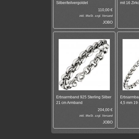
Silber/teilvergoldet
mit 16 Zirk
110,00
€
inkl.
MwSt. zzgl.
Versand
JOBO
Erbsarmband 925 Sterling Silber
Erbsarmban
21 cm Armband
4,5 mm 19
204,00
€
inkl.
MwSt. zzgl.
Versand
JOBO