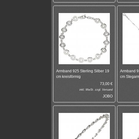
Armband 925 Sterling Silber 19
Armband 92
cm kreisförmig
cm Stegar
73,00
€
inkl.
MwSt. zzgl.
Versand
JOBO