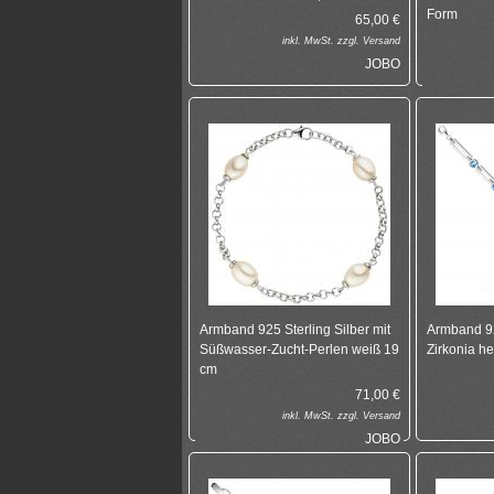
Form
65,00
€
inkl.
MwSt. zzgl.
Versand
JOBO
Armband 925 Sterling Silber mit
Armband 92
Süßwasser-Zucht-Perlen weiß 19
Zirkonia h
cm
71,00
€
inkl.
MwSt. zzgl.
Versand
JOBO