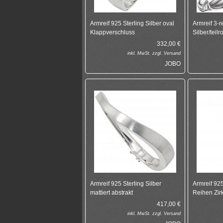
Armreif 925 Sterling Silber oval
Armreif 3-r
Klappverschluss
Silber/teilr
332,00
€
inkl.
MwSt. zzgl.
Versand
JOBO
Armreif 925 Sterling Silber
Armreif 925
mattiert abstrakt
Reihen Zir
417,00
€
inkl.
MwSt. zzgl.
Versand