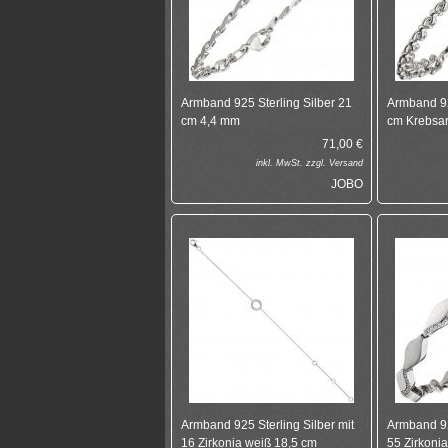
Armband 925 Sterling Silber 21
Armband 92
cm 4,4 mm
cm Krebsa
71,00
€
inkl.
MwSt. zzgl.
Versand
JOBO
Armband 925 Sterling Silber mit
Armband 92
16 Zirkonia weiß 18,5 cm
55 Zirkoni