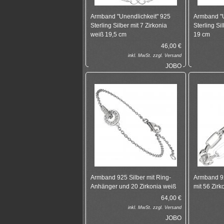
Armband "Unendlichkeit" 925
Armband "U
Sterling Silber mit 7 Zirkonia
Sterling Si
weiß 19,5 cm
19 cm
46,00
€
inkl.
MwSt. zzgl.
Versand
JOBO
Armband 925 Silber mit Ring-
Armband 92
Anhänger und 20 Zirkonia weiß
mit 56 Zirk
64,00
€
inkl.
MwSt. zzgl.
Versand
JOBO