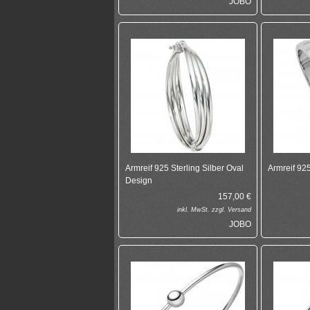
JOBO
Armreif 925 Sterling Silber Oval
Armreif 925
Design
157,00
€
inkl.
MwSt. zzgl.
Versand
JOBO