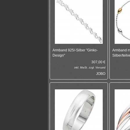
Armband 925/-Silber "Ginko-
Armband mi
Design"
Silber/teil
307,00
€
inkl.
MwSt. zzgl.
Versand
JOBO