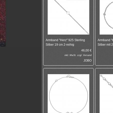
Armband "Herz" 925 Sterling
Armband "H
Silber 19 cm 2-reihig
Silber mit 
46,00
€
inkl.
MwSt. zzgl.
Versand
JOBO