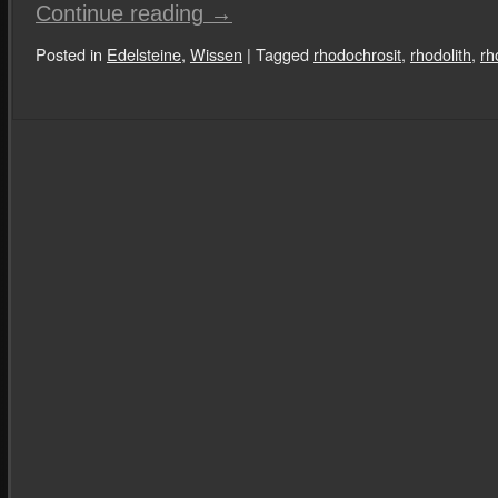
Continue reading
→
Posted in
Edelsteine
,
Wissen
|
Tagged
rhodochrosit
,
rhodolith
,
rh