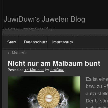
JuwiDuwi's Juwelen Blog
Ein Blog von Juwelier-Shop24.com
Start
Datenschutz
Impressum
←
Maibowle
Nicht nur am Maibaum bunt
Posted on
17. Mai 2026
by
JuwiDuwi
Es ist ein
bzw. zu P
aufzustel
Der Urspru