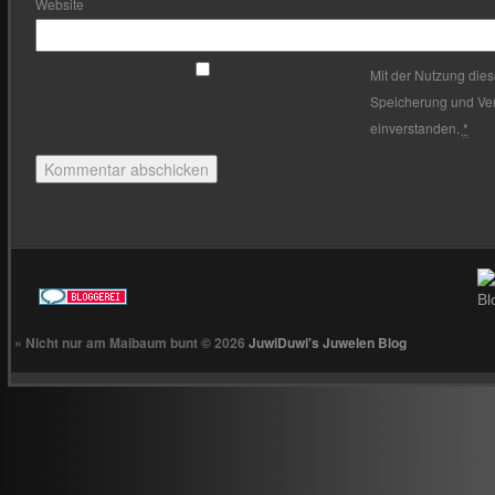
Website
Mit der Nutzung dies
Speicherung und Ver
einverstanden.
*
» Nicht nur am Maibaum bunt © 2026
JuwiDuwi's Juwelen Blog