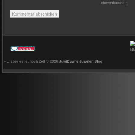
einverstanden.
*
» …aber es ist noch Zeit © 2026
JuwiDuwi's Juwelen Blog