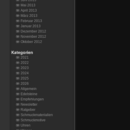
Juni 2013
Mai 2013
April 2013
März 2013
Februar 2013
Januar 2013
Dezember 2012
November 2012
Oktober 2012
Kategorien
2021
2022
2023
2024
2025
2026
Allgemein
Edelsteine
Empfehlungen
Newsletter
Ratgeber
Schmuckmaterialien
Schmuckmotive
Uhren