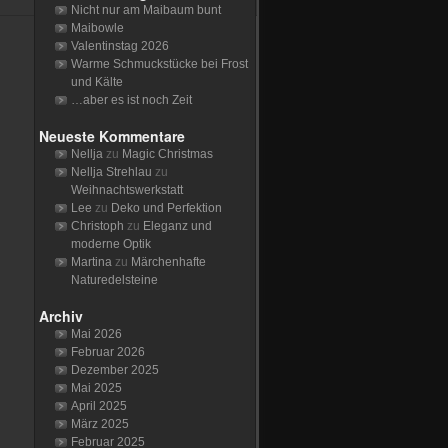
Nicht nur am Maibaum bunt
Maibowle
Valentinstag 2026
Warme Schmuckstücke bei Frost
und Kälte
…aber es ist noch Zeit
Neueste Kommentare
Nellja
zu
Magic Christmas
Nellja Strehlau
zu
Weihnachtswerkstatt
Lee
zu
Deko und Perfektion
Christoph
zu
Eleganz und
moderne Optik
Martina
zu
Märchenhafte
Naturedelsteine
Archiv
Mai 2026
Februar 2026
Dezember 2025
Mai 2025
April 2025
März 2025
Februar 2025