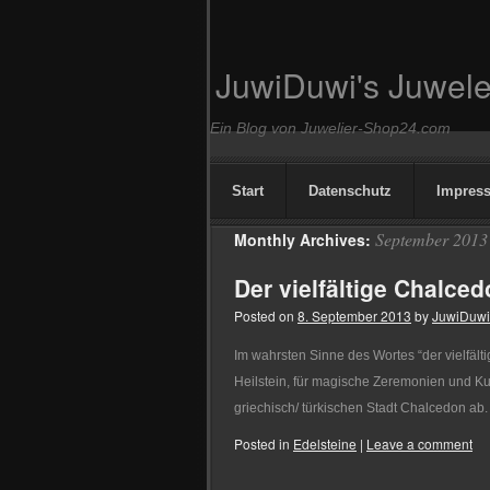
JuwiDuwi's Juwele
Ein Blog von Juwelier-Shop24.com
Start
Datenschutz
Impres
September 2013
Monthly Archives:
Der vielfältige Chalce
Posted on
8. September 2013
by
JuwiDuwi
Im wahrsten Sinne des Wortes “der vielfä
Heilstein, für magische Zeremonien und K
griechisch/ türkischen Stadt Chalcedon ab.
Posted in
Edelsteine
|
Leave a comment