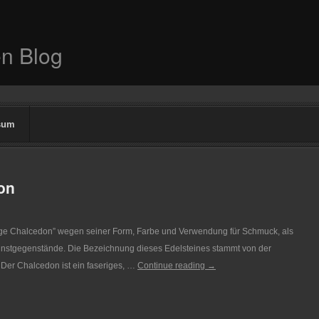
n Blog
sum
don
ltige Chalcedon” wegen seiner Form, Farbe und Verwendung für Schmuck, als
unstgegenstände. Die Bezeichnung dieses Edelsteines stammt von der
 Der Chalcedon ist ein faseriges, …
Continue reading
→