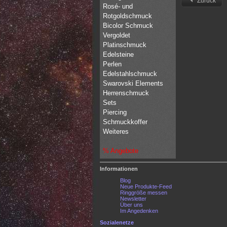
Zurück
Rosé- und
Rotgoldschmuck
Bicolor Schmuck
Vergoldet
Platinschmuck
Edelsteine
Perlen
Edelstahlschmuck
Swarovski Elements
Herrenschmuck
Sets
Piercing
Schmuckkoffer
Weiteres
% Angebote
Informationen
Blog
Neue Produkte-Feed
Ringgröße messen
Newsletter
Über uns
Im Angedenken
Sozialenetze