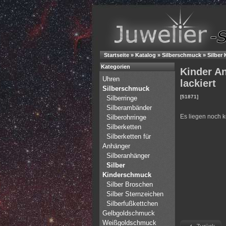
Startseite
»
Katalog
»
Silberschmuck
»
Silber
Kategorien
Kinder An
Uhren
lackiert
Silberschmuck
[51871]
Silberringe
Silberambänder
Es liegen noch 
Silberohrringe
Silberketten
Silberketten für
Anhänger
Silberanhänger
Silber
Kinderschmuck
Silber Broschen
Silber Sternzeichen
Silberfußkettchen
Gelbgoldschmuck
Weißgoldschmuck