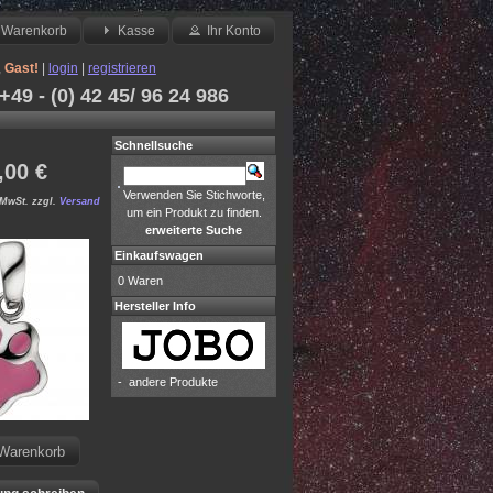
Warenkorb
Kasse
Ihr Konto
,
Gast!
|
login
|
registrieren
49 - (0) 42 45/ 96 24 986
Schnellsuche
,00
€
Verwenden Sie Stichworte,
MwSt. zzgl.
Versand
um ein Produkt zu finden.
erweiterte Suche
Einkaufswagen
0 Waren
Hersteller Info
-
andere Produkte
 Warenkorb