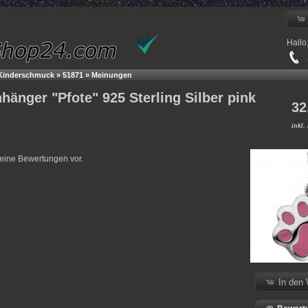
Hallo
+
 Kinderschmuck
»
51871
»
Meinungen
hänger "Pfote" 925 Sterling Silber pink
32
inkl.
keine Bewertungen vor.
In den