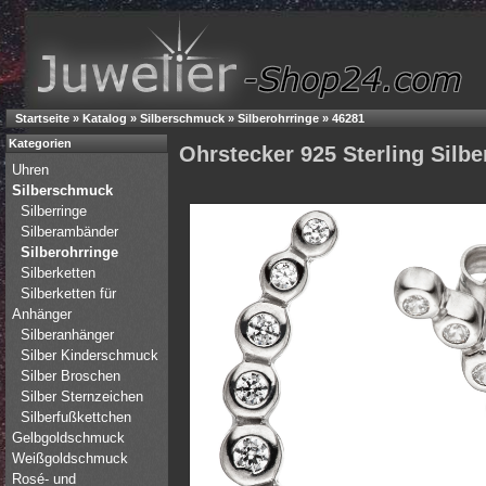
Startseite
»
Katalog
»
Silberschmuck
»
Silberohrringe
»
46281
Kategorien
Ohrstecker 925 Sterling Silb
Uhren
Silberschmuck
Silberringe
Silberambänder
Silberohrringe
Silberketten
Silberketten für
Anhänger
Silberanhänger
Silber Kinderschmuck
Silber Broschen
Silber Sternzeichen
Silberfußkettchen
Gelbgoldschmuck
Weißgoldschmuck
Rosé- und