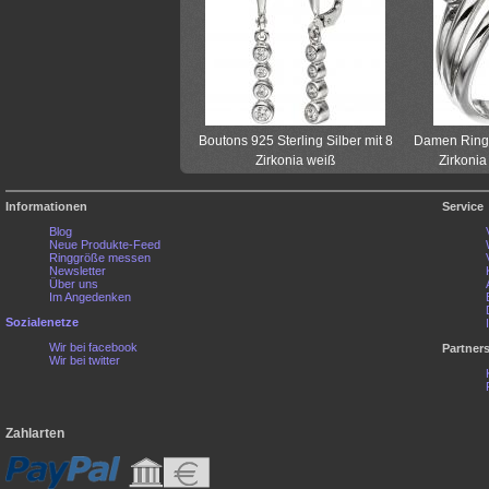
Boutons 925 Sterling Silber mit 8
Damen Ring 9
Zirkonia weiß
Zirkonia
Informationen
Service
Blog
Neue Produkte-Feed
Ringgröße messen
Newsletter
Über uns
Im Angedenken
Sozialenetze
Wir bei facebook
Partner
Wir bei twitter
Zahlarten