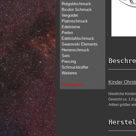
Rotgoldschmuck
Bicolor Schmuck
Vergoldet
Platinschmuck
Edelsteine
Perlen
Edelstahlschmuck
Swarovski Elements
Herrenschmuck
Sets
Beschre
Piercing
Schmuckkoffer
Weiteres
Kinder Ohrst
% Angebote
Niedliche Kinder
Gewicht ca. 1,0 g
Artikel größer wi
Herstel