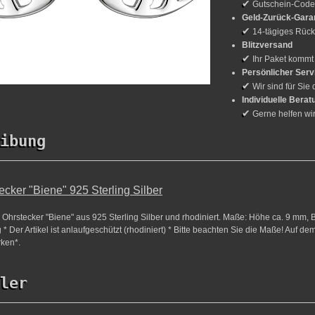
✔
Gutschein-Cod
Geld-Zurück-Gara
✔
14-tägiges Rück
Blitzversand
✔
Ihr Paket kommt
Persönlicher Serv
✔
Wir sind für Sie 
Individuelle Berat
✔
Gerne helfen wi
ibung
ecker "Biene" 925 Sterling Silber
 Ohrstecker "Biene" aus 925 Sterling Silber und rhodiniert. Maße: Höhe ca. 9 mm, B
 * Der Artikel ist anlaufgeschützt (rhodiniert) * Bitte beachten Sie die Maße! Auf d
rken*.
ler