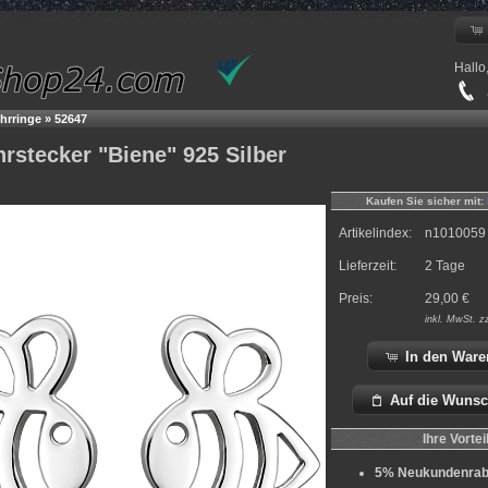
Hallo
+
ohrringe
»
52647
rstecker "Biene" 925 Silber
Kaufen Sie sicher mit:
Artikelindex:
n1010059
Lieferzeit:
2 Tage
Preis:
29,00
€
inkl.
MwSt. z
In den Ware
Auf die Wunsc
Ihre Vortei
5% Neukundenrab