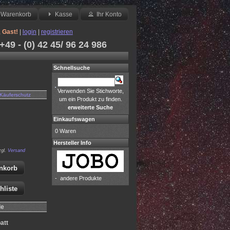
Warenkorb
Kasse
Ihr Konto
,
Gast!
|
login
|
registrieren
49 - (0) 42 45/ 96 24 986
Schnellsuche
Verwenden Sie Stichworte,
Käuferschutz
um ein Produkt zu finden.
erweiterte Suche
Einkaufswagen
0 Waren
Hersteller Info
zgl.
Versand
nkorb
-
andere Produkte
hliste
le
att