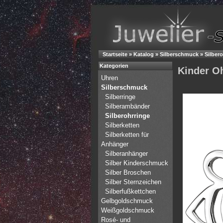
Startseite
»
Katalog
»
Silberschmuck
»
Silber
Kategorien
Kinder Oh
Uhren
Silberschmuck
Silberringe
Silberambänder
Silberohrringe
Silberketten
Silberketten für
Anhänger
Silberanhänger
Silber Kinderschmuck
Silber Broschen
Silber Sternzeichen
Silberfußkettchen
Gelbgoldschmuck
Weißgoldschmuck
Rosé- und