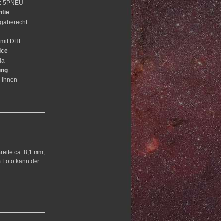
e: 5PNEU
ntie
gaberecht
 mit DHL
ice
da
ung
r Ihnen
reite ca. 8,1 mm,
em Foto kann der