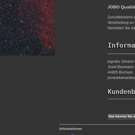
JOBO Qualit
Zurückblickend a
Verarbeitung zu 
Genießen Sie da
Informa
jograbo Johann 
Josef-Baumann-S
44805 Bochum
produktverantw
Kundenb
Das könnte Sie a
Informationen