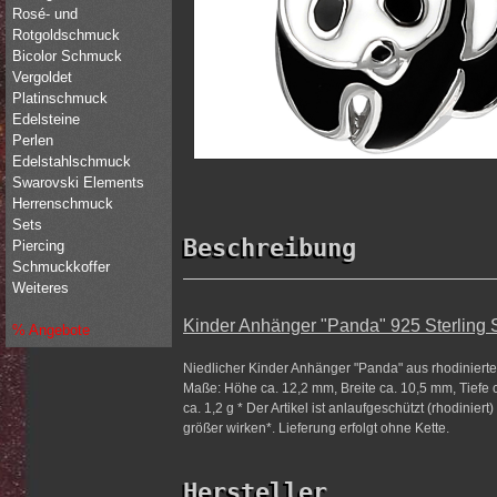
Rosé- und
Rotgoldschmuck
Bicolor Schmuck
Vergoldet
Platinschmuck
Edelsteine
Perlen
Edelstahlschmuck
Swarovski Elements
Herrenschmuck
Sets
Beschreibung
Piercing
Schmuckkoffer
Weiteres
Kinder Anhänger "Panda" 925 Sterling S
% Angebote
Niedlicher Kinder Anhänger "Panda" aus rhodinierte
Maße: Höhe ca. 12,2 mm, Breite ca. 10,5 mm, Tiefe
ca. 1,2 g * Der Artikel ist anlaufgeschützt (rhodinier
größer wirken*. Lieferung erfolgt ohne Kette.
Hersteller