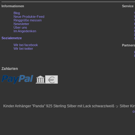
Informationen
Service
Blog
Neue Produkte-Feed
Ringgröße messen
Newsletter
Über uns
Im Angedenken
Sozialenetze
Wir bei facebook
Partner
Wir bei twitter
Zahlarten
Kinder Anhänger "Panda" 925 Sterling Silber mit Lack schwarz/weiß ッ Silber 
o