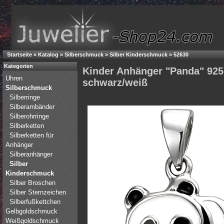
Startseite
»
Katalog
»
Silberschmuck
»
Silber Kinderschmuck
»
52630
Kategorien
Kinder Anhänger "Panda" 925 
Uhren
schwarz/weiß
Silberschmuck
Silberringe
Silberambänder
Silberohrringe
Silberketten
Silberketten für
Anhänger
Silberanhänger
Silber
Kinderschmuck
Silber Broschen
Silber Sternzeichen
Silberfußkettchen
Gelbgoldschmuck
Weißgoldschmuck