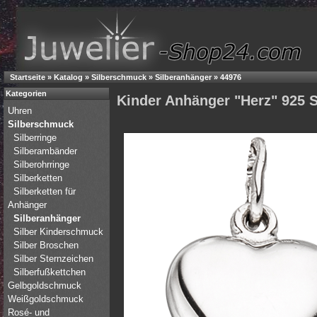
Startseite
»
Katalog
»
Silberschmuck
»
Silberanhänger
»
44976
Kategorien
Kinder Anhänger "Herz" 925 S
Uhren
Silberschmuck
Silberringe
Silberambänder
Silberohrringe
Silberketten
Silberketten für
Anhänger
Silberanhänger
Silber Kinderschmuck
Silber Broschen
Silber Sternzeichen
Silberfußkettchen
Gelbgoldschmuck
Weißgoldschmuck
Rosé- und