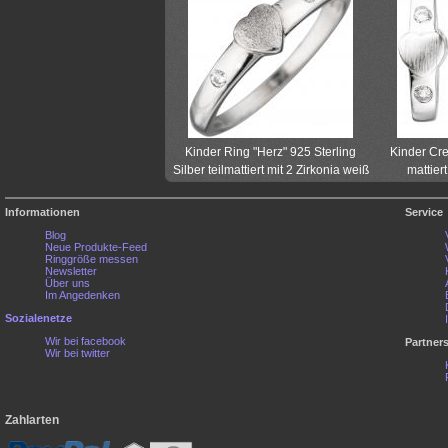
Kinder Ring "Herz" 925 Sterling
Kinder Cre
Silber teilmattiert mit 2 Zirkonia weiß
mattier
Informationen
Service
Blog
Neue Produkte-Feed
Ringgröße messen
Newsletter
Über uns
Im Angedenken
Sozialenetze
Wir bei facebook
Partner
Wir bei twitter
Zahlarten