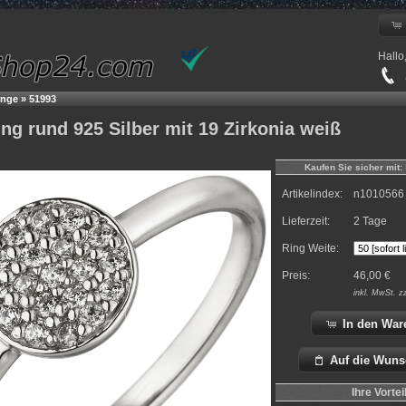
Hallo
+
inge
»
51993
g rund 925 Silber mit 19 Zirkonia weiß
Kaufen Sie sicher mit:
Artikelindex:
n1010566
Lieferzeit:
2 Tage
Ring Weite:
Preis:
46,00
€
inkl.
MwSt. z
In den War
Auf die Wuns
Ihre Vortei