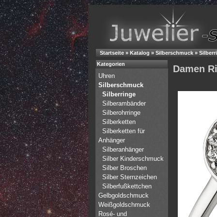
Startseite
»
Katalog
»
Silberschmuck
»
Silberr
Kategorien
Damen Rin
Uhren
Silberschmuck
Silberringe
Silberambänder
Silberohrringe
Silberketten
Silberketten für
Anhänger
Silberanhänger
Silber Kinderschmuck
Silber Broschen
Silber Sternzeichen
Silberfußkettchen
Gelbgoldschmuck
Weißgoldschmuck
Rosé- und