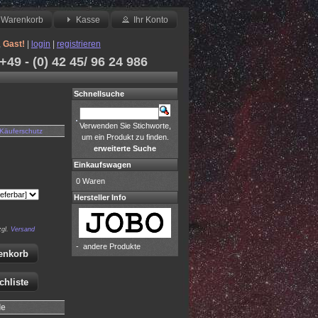
Warenkorb
Kasse
Ihr Konto
,
Gast!
|
login
|
registrieren
49 - (0) 42 45/ 96 24 986
Schnellsuche
Verwenden Sie Stichworte,
Käuferschutz
um ein Produkt zu finden.
erweiterte Suche
Einkaufswagen
0 Waren
Hersteller Info
zgl.
Versand
-
andere Produkte
enkorb
chliste
le