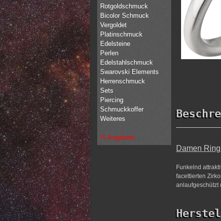
Rotgoldschmuck
Bicolor Schmuck
Vergoldet
Platinschmuck
Edelsteine
Perlen
Edelstahlschmuck
Swarovski Elements
Herrenschmuck
Sets
Piercing
Schmuckkoffer
Beschre
Weiteres
% Angebote
Damen Ring r
Funkelnd attrakt
facettierten Zirk
anlaufgeschützt 
Herstel