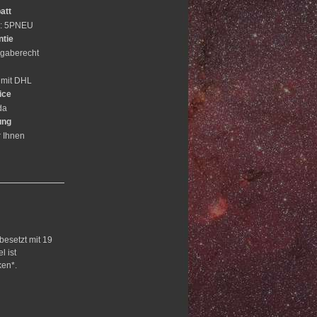
att
e: 5PNEU
ntie
gaberecht
 mit DHL
ice
da
ung
r Ihnen
besetzt mit 19
l ist
ken*.