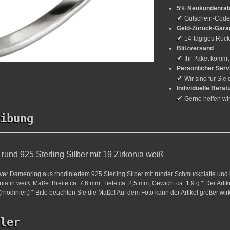
5% Neukundenrab
✔
Gutschein-Cod
Geld-Zurück-Gara
✔
14-tägiges Rück
Blitzversand
✔
Ihr Paket kommt
Persönlicher Serv
✔
Wir sind für Sie 
Individuelle Berat
✔
Gerne helfen wi
ibung
und 925 Sterling Silber mit 19 Zirkonia weiß
iver Damenring aus rhodiniertem 925 Sterling Silber mit runder Schmuckplatte und 
onia in weiß. Maße: Breite ca. 7,6 mm, Tiefe ca. 2,5 mm, Gewicht ca. 1,9 g * Der Artike
(rhodiniert) * Bitte beachten Sie die Maße! Auf dem Foto kann der Artikel größer wir
ler