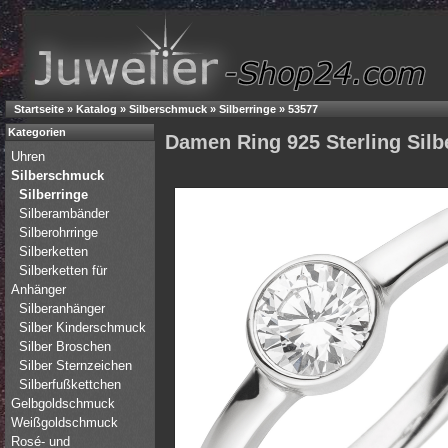
Startseite
»
Katalog
»
Silberschmuck
»
Silberringe
»
53577
Kategorien
Damen Ring 925 Sterling Silb
Uhren
Silberschmuck
Silberringe
Silberambänder
Silberohrringe
Silberketten
Silberketten für
Anhänger
Silberanhänger
Silber Kinderschmuck
Silber Broschen
Silber Sternzeichen
Silberfußkettchen
Gelbgoldschmuck
Weißgoldschmuck
Rosé- und