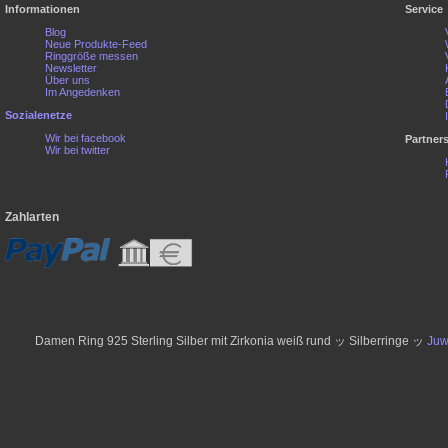
Informationen
Service
Blog
Neue Produkte-Feed
Ringgröße messen
Newsletter
Über uns
Im Angedenken
Sozialenetze
Wir bei facebook
Partner
Wir bei twitter
Zahlarten
Damen Ring 925 Sterling Silber mit Zirkonia weiß rund ッ Silberringe ッ
Juw