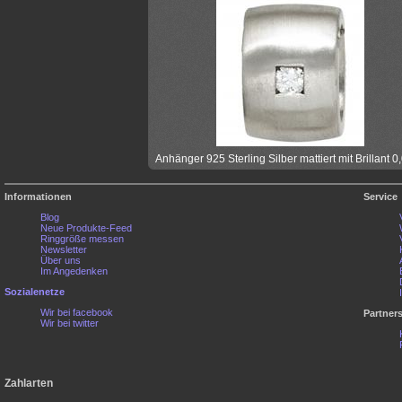
Anhänger 925 Sterling Silber mattiert mit Brillant 0,
Informationen
Service
Blog
Neue Produkte-Feed
Ringgröße messen
Newsletter
Über uns
Im Angedenken
Sozialenetze
Wir bei facebook
Partner
Wir bei twitter
Zahlarten