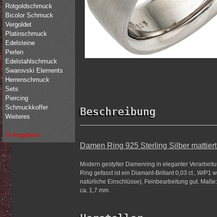
Rotgoldschmuck
Bicolor Schmuck
Vergoldet
Platinschmuck
Edelsteine
Perlen
Edelstahlschmuck
Swarovski Elements
Herrenschmuck
Sets
Piercing
Schmuckkoffer
Beschreibung
Weiteres
% Angebote
Damen Ring 925 Sterling Silber mattiert m
Modern gestylter Damenring in eleganter Verarbeitun
Ring gefasst ist ein Diamant-Brillant 0,03 ct., W/P
natürliche Einschlüsse), Feinbearbeitung gut. Maße: 
ca. 1,7 mm.