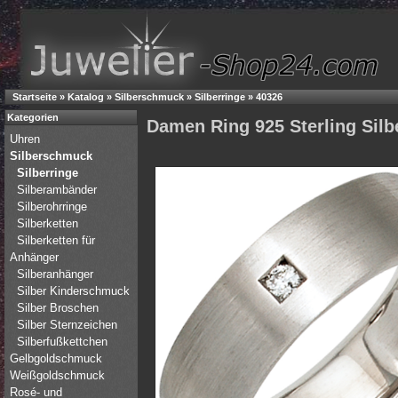
Startseite
»
Katalog
»
Silberschmuck
»
Silberringe
»
40326
Kategorien
Damen Ring 925 Sterling Silber
Uhren
Silberschmuck
Silberringe
Silberambänder
Silberohrringe
Silberketten
Silberketten für
Anhänger
Silberanhänger
Silber Kinderschmuck
Silber Broschen
Silber Sternzeichen
Silberfußkettchen
Gelbgoldschmuck
Weißgoldschmuck
Rosé- und