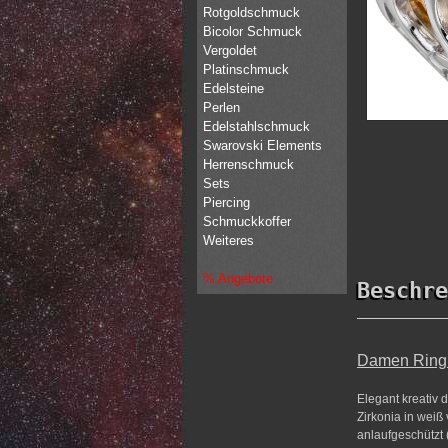
Rotgoldschmuck
Bicolor Schmuck
Vergoldet
Platinschmuck
Edelsteine
Perlen
Edelstahlschmuck
Swarovski Elements
Herrenschmuck
Sets
Piercing
Schmuckkoffer
Weiteres
% Angebote
Beschre
Damen Ring 9
Elegant kreativ d
Zirkonia in weiß 
anlaufgeschützt 