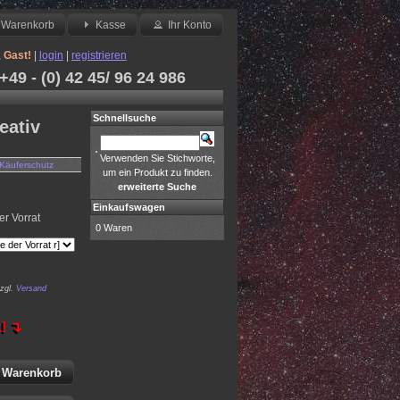
Warenkorb
Kasse
Ihr Konto
,
Gast!
|
login
|
registrieren
49 - (0) 42 45/ 96 24 986
Schnellsuche
eativ
Verwenden Sie Stichworte,
Käuferschutz
um ein Produkt zu finden.
erweiterte Suche
2
Einkaufswagen
er Vorrat
0 Waren
zgl.
Versand
k! ↴
 Warenkorb