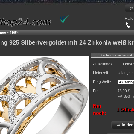
Hallo
+
inge
»
48654
g 925 Silber/vergoldet mit 24 Zirkonia weiß kr
Kaufen Sie sicher mit:
Artikelindex:
n100984
Lieferzeit:
solange d
Ring Weite:
Preis:
78,00
€
inkl.
MwSt. z
Nur
1 Stüc
noch:
In den