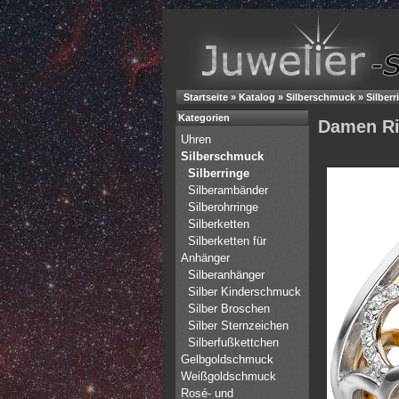
Startseite
»
Katalog
»
Silberschmuck
»
Silberr
Kategorien
Damen Rin
Uhren
Silberschmuck
Silberringe
Silberambänder
Silberohrringe
Silberketten
Silberketten für
Anhänger
Silberanhänger
Silber Kinderschmuck
Silber Broschen
Silber Sternzeichen
Silberfußkettchen
Gelbgoldschmuck
Weißgoldschmuck
Rosé- und