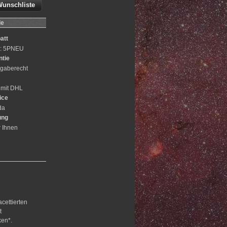
Wunschliste
le
att
e: 5PNEU
ntie
gaberecht
 mit DHL
ice
da
ung
r Ihnen
acettierten
t
ken*.