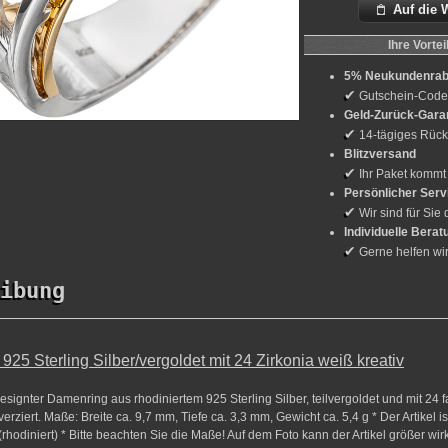
Auf die 
Ihre Vortei
5% Neukundenrab
✔
Gutschein-Cod
Geld-Zurück-Gara
✔
14-tägiges Rück
Blitzversand
✔
Ihr Paket kommt
Persönlicher Serv
✔
Wir sind für Sie 
Individuelle Berat
✔
Gerne helfen wi
ibung
25 Sterling Silber/vergoldet mit 24 Zirkonia weiß kreativ
esignter Damenring aus rhodiniertem 925 Sterling Silber, teilvergoldet und mit 24 f
verziert. Maße: Breite ca. 9,7 mm, Tiefe ca. 3,3 mm, Gewicht ca. 5,4 g * Der Artikel is
(rhodiniert) * Bitte beachten Sie die Maße! Auf dem Foto kann der Artikel größer wir