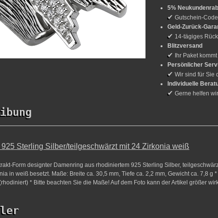
5% Neukundenrab
✔
Gutschein-Cod
Geld-Zurück-Gara
✔
14-tägiges Rück
Blitzversand
✔
Ihr Paket kommt
Persönlicher Serv
✔
Wir sind für Sie 
Individuelle Berat
✔
Gerne helfen wi
ibung
25 Sterling Silber/teilgeschwärzt mit 24 Zirkonia weiß
bstrakt-Form designter Damenring aus rhodiniertem 925 Sterling Silber, teilgeschwär
onia in weiß besetzt. Maße: Breite ca. 30,5 mm, Tiefe ca. 2,2 mm, Gewicht ca. 7,8 g * D
(rhodiniert) * Bitte beachten Sie die Maße! Auf dem Foto kann der Artikel größer wir
ler