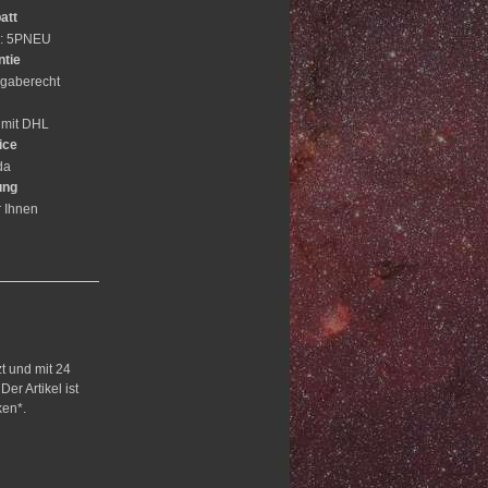
att
e: 5PNEU
ntie
gaberecht
 mit DHL
ice
da
ung
r Ihnen
zt und mit 24
er Artikel ist
ken*.