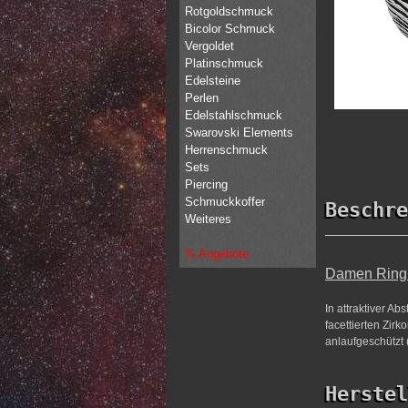
Rotgoldschmuck
Bicolor Schmuck
Vergoldet
Platinschmuck
Edelsteine
Perlen
Edelstahlschmuck
Swarovski Elements
Herrenschmuck
Sets
Piercing
Schmuckkoffer
Beschre
Weiteres
% Angebote
Damen Ring 9
In attraktiver A
facettierten Zirk
anlaufgeschützt 
Herstel