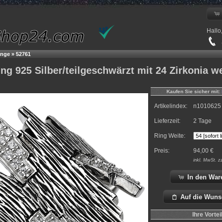
Hallo
+
inge
»
52761
g 925 Silber/teilgeschwärzt mit 24 Zirkonia w
Kaufen Sie sicher mit:
Artikelindex:
n1010625
Lieferzeit:
2 Tage
Ring Weite:
Preis:
94,00
€
inkl.
MwSt. z
In den War
Auf die Wuns
Ihre Vortei