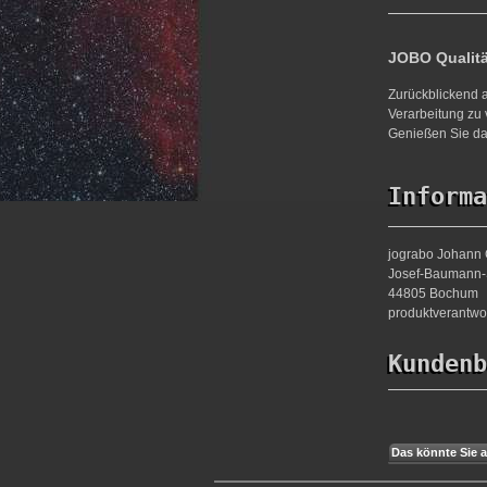
JOBO Qualit
Zurückblickend a
Verarbeitung zu 
Genießen Sie da
Informa
jograbo Johann 
Josef-Baumann-S
44805 Bochum
produktverantw
Kundenb
Das könnte Sie a