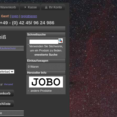
Warenkorb
Kasse
Ihr Konto
,
Gast!
|
login
|
registrieren
49 - (0) 42 45/ 96 24 986
Schnellsuche
eiß
Verwenden Sie Stichworte,
Käuferschutz
um ein Produkt zu finden.
erweiterte Suche
Einkaufswagen
0 Waren
Hersteller Info
zgl.
Versand
-
andere Produkte
enkorb
chliste
le