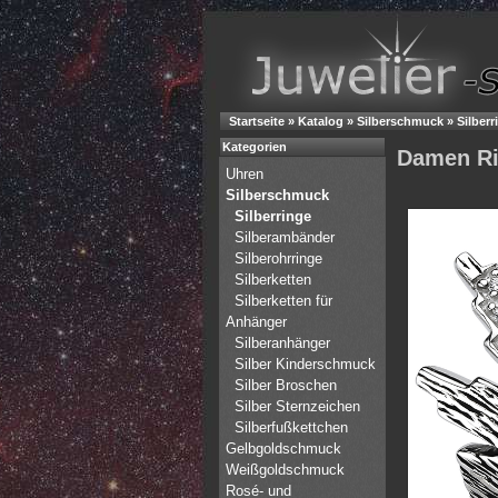
Startseite
»
Katalog
»
Silberschmuck
»
Silberr
Kategorien
Damen Rin
Uhren
Silberschmuck
Silberringe
Silberambänder
Silberohrringe
Silberketten
Silberketten für
Anhänger
Silberanhänger
Silber Kinderschmuck
Silber Broschen
Silber Sternzeichen
Silberfußkettchen
Gelbgoldschmuck
Weißgoldschmuck
Rosé- und