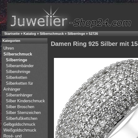
Startseite
»
Katalog
»
Silberschmuck
»
Silberringe
»
52726
Kategorien
Damen Ring 925 Silber mit 15
Uhren
Silberschmuck
Silberringe
Silberambänder
Silberohrringe
Silberketten
Silberketten für
Anhänger
Silberanhänger
Silber Kinderschmuck
Silber Broschen
Silber Sternzeichen
Silberfußkettchen
Gelbgoldschmuck
Weißgoldschmuck
Rosé- und