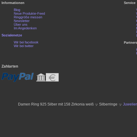
Informationen
Service
Blog
Neue Produkte-Feed
Ringgröße messen
Newsletter
Über uns
Im Angedenken
Sozialenetze
Wir bei facebook
Partner
Wir bei twitter
Zahlarten
Damen Ring 925 Silber mit 158 Zirkonia weiß ッ Silberringe ッ
Juwelie