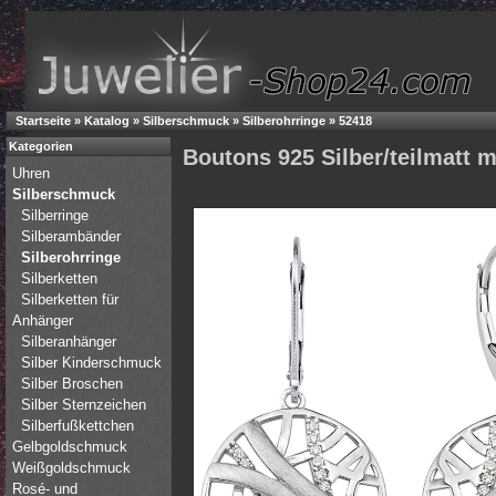
Startseite
»
Katalog
»
Silberschmuck
»
Silberohrringe
»
52418
Kategorien
Boutons 925 Silber/teilmatt m
Uhren
Silberschmuck
Silberringe
Silberambänder
Silberohrringe
Silberketten
Silberketten für
Anhänger
Silberanhänger
Silber Kinderschmuck
Silber Broschen
Silber Sternzeichen
Silberfußkettchen
Gelbgoldschmuck
Weißgoldschmuck
Rosé- und