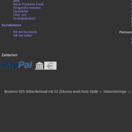
Blog
Neue Produkte-Feed
Ringgröße messen
Newsletter
Über uns
Im Angedenken
Sozialenetze
Wir bei facebook
Partner
Wir bei twitter
Zahlarten
Boutons 925 Silber/teilmatt mit 32 Zirkonia weiß Netz-Optik ッ Silberohrringe ッ