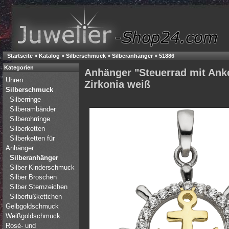
Startseite
»
Katalog
»
Silberschmuck
»
Silberanhänger
»
51886
Kategorien
Anhänger "Steuerrad mit Anker
Uhren
Zirkonia weiß
Silberschmuck
Silberringe
Silberambänder
Silberohrringe
Silberketten
Silberketten für
Anhänger
Silberanhänger
Silber Kinderschmuck
Silber Broschen
Silber Sternzeichen
Silberfußkettchen
Gelbgoldschmuck
Weißgoldschmuck
Rosé- und