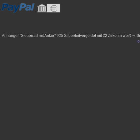
Anhänger "Steuerrad mit Anker" 925 Silber/teilvergoldet mit 22 Zirkonia weiß ッ
o