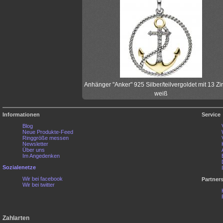
Anhänger "Anker" 925 Silber/teilvergoldet mit 13 Zi
weiß
Informationen
Service
Blog
Neue Produkte-Feed
Ringgröße messen
Newsletter
Über uns
Im Angedenken
Sozialenetze
Wir bei facebook
Partner
Wir bei twitter
Zahlarten