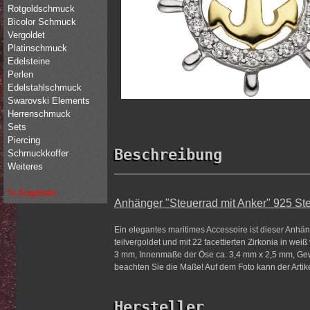
Rotgoldschmuck
Bicolor Schmuck
Vergoldet
Platinschmuck
Edelsteine
Perlen
Edelstahlschmuck
Swarovski Elements
Herrenschmuck
Sets
Piercing
Beschreibung
Schmuckkoffer
Weiteres
% Angebote
Anhänger "Steuerrad mit Anker" 925 Sterl
Ein elegantes maritimes Accessoire ist dieser Anhäng
teilvergoldet und mit 22 facettierten Zirkonia in wei
3 mm, Innenmaße der Öse ca. 3,4 mm x 2,5 mm, Gewicht
beachten Sie die Maße! Auf dem Foto kann der Artikel
Hersteller