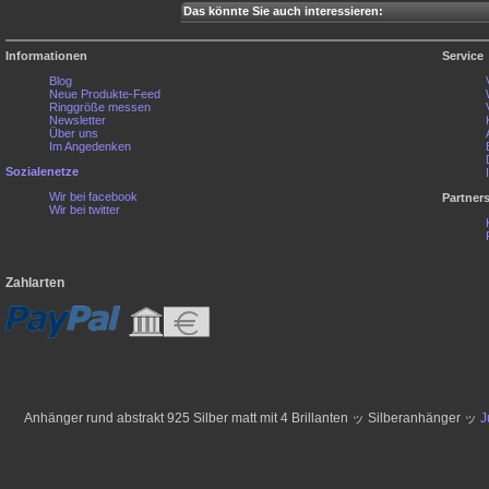
Das könnte Sie auch interessieren:
Informationen
Service
Blog
Neue Produkte-Feed
Ringgröße messen
Newsletter
Über uns
Im Angedenken
Sozialenetze
Wir bei facebook
Partner
Wir bei twitter
Zahlarten
Anhänger rund abstrakt 925 Silber matt mit 4 Brillanten ッ Silberanhänger ッ
J