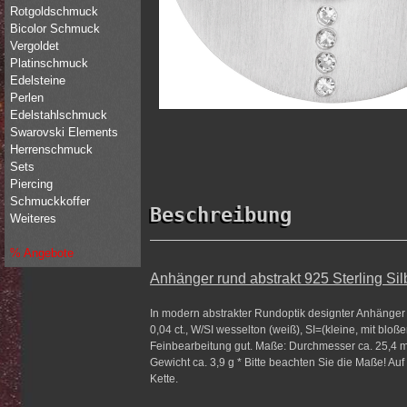
Rotgoldschmuck
Bicolor Schmuck
Vergoldet
Platinschmuck
Edelsteine
Perlen
Edelstahlschmuck
Swarovski Elements
Herrenschmuck
Sets
Piercing
Schmuckkoffer
Beschreibung
Weiteres
% Angebote
Anhänger rund abstrakt 925 Sterling Silb
In modern abstrakter Rundoptik designter Anhänger a
0,04 ct., W/SI wesselton (weiß), SI=(kleine, mit blo
Feinbearbeitung gut. Maße: Durchmesser ca. 25,4 m
Gewicht ca. 3,9 g * Bitte beachten Sie die Maße! Auf
Kette.