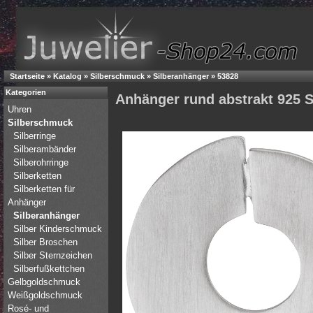
Startseite
»
Katalog
»
Silberschmuck
»
Silberanhänger
»
53828
Kategorien
Anhänger rund abstrakt 925 Si
Uhren
Silberschmuck
Silberringe
Silberambänder
Silberohrringe
Silberketten
Silberketten für
Anhänger
Silberanhänger
Silber Kinderschmuck
Silber Broschen
Silber Sternzeichen
Silberfußkettchen
Gelbgoldschmuck
Weißgoldschmuck
Rosé- und