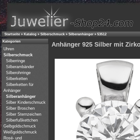
Startseite
»
Katalog
»
Silberschmuck
»
Silberanhänger
»
53512
Kategorien
Anhänger 925 Silber mit Zirk
Uhren
Silberschmuck
Silberringe
Silberambänder
Silberohrringe
Silberketten
Silberketten für
Anhänger
Silberanhänger
Silber Kinderschmuck
Silber Broschen
Silber Sternzeichen
Silberfußkettchen
Gelbgoldschmuck
Weißgoldschmuck
Rosé- und