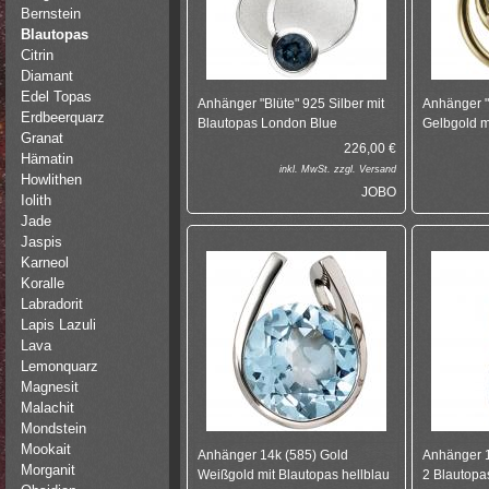
Bernstein
Blautopas
Citrin
Diamant
Edel Topas
Anhänger "Blüte" 925 Silber mit
Anhänger "
Erdbeerquarz
Blautopas London Blue
Gelbgold m
Granat
226,00
€
Hämatin
inkl.
MwSt. zzgl.
Versand
Howlithen
JOBO
Iolith
Jade
Jaspis
Karneol
Koralle
Labradorit
Lapis Lazuli
Lava
Lemonquarz
Magnesit
Malachit
Mondstein
Mookait
Anhänger 14k (585) Gold
Anhänger 1
Morganit
Weißgold mit Blautopas hellblau
2 Blautopa