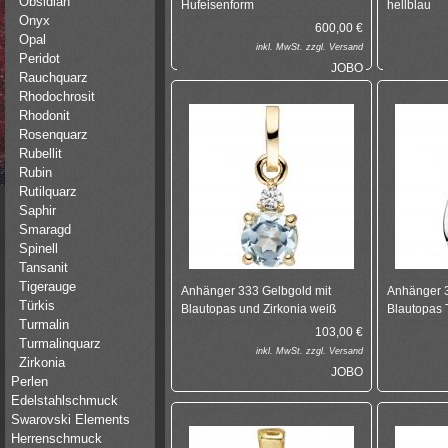
Obsidian
Hufeisenform
hellblau
Onyx
600,00
€
Opal
inkl.
MwSt. zzgl.
Versand
Peridot
JOBO
Rauchquarz
Rhodochrosit
Rhodonit
Rosenquarz
Rubellit
Rubin
Rutilquarz
Saphir
Smaragd
Spinell
Tansanit
Tigerauge
Anhänger 333 Gelbgold mit
Anhänger 
Türkis
Blautopas und Zirkonia weiß
Blautopas 
Turmalin
103,00
€
Turmalinquarz
inkl.
MwSt. zzgl.
Versand
Zirkonia
JOBO
Perlen
Edelstahlschmuck
Swarovski Elements
Herrenschmuck