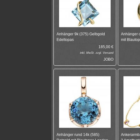
Anhänger 9k (375) Gelbgold
Anhänger o
Edeltopas
mit Blauto
185,00
€
inkl.
MwSt. zzgl.
Versand
JOBO
Anhänger rund 14k (585)
Ankerarmb