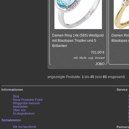
Damen Ring 14k (585) Weißgold
Damen Rin
mit Blautopas Tropfen und 5
Blautopas 
Brillanten
701,00
€
inkl.
MwSt. zzgl.
Versand
JOBO
angezeigte Produkte:
1
bis
45
(von
85
insgesamt)
Informationen
Service
Blog
Neue Produkte-Feed
Ringgröße messen
Newsletter
Über uns
Im Angedenken
Sozialenetze
Wir bei facebook
Partner