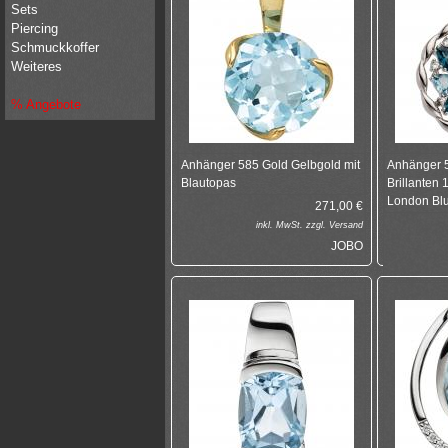
Sets
Piercing
Schmuckkoffer
Weiteres
% Angebote
Anhänger 585 Gold Gelbgold mit
Anhänger 
Blautopas
Brillanten
London Blu
271,00
€
inkl.
MwSt. zzgl.
Versand
JOBO