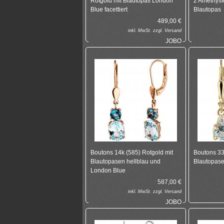
Rotgold mit Blautopas London
2 Amethyste
Blue facettiert
Blautopas
489,00
€
inkl.
MwSt. zzgl.
Versand
JOBO
Boutons 14k (585) Rotgold mit
Boutons 33
Blautopasen hellblau und
Blautopase
London Blue
587,00
€
inkl.
MwSt. zzgl.
Versand
JOBO