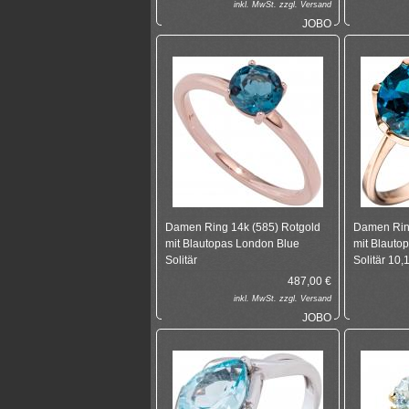
inkl.
MwSt. zzgl.
Versand
JOBO
Damen Ring 14k (585) Rotgold
Damen Ring
mit Blautopas London Blue
mit Blauto
Solitär
Solitär 10
487,00
€
inkl.
MwSt. zzgl.
Versand
JOBO