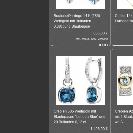
Boutons/Ohrringe 14 K (585)
Collier 14k
Weißgold mit Brillanten
Farbedelst
0,08ct.und Blautopase
806,00
€
inkl.
MwSt. zzgl.
Versand
JOBO
Creolen 585 Weißgold mit
Creolen 925
Blautopasen "London Blue" und
mit 2 Blau
20 Brillanten 0,12 ct.
weiß
1.496,00
€