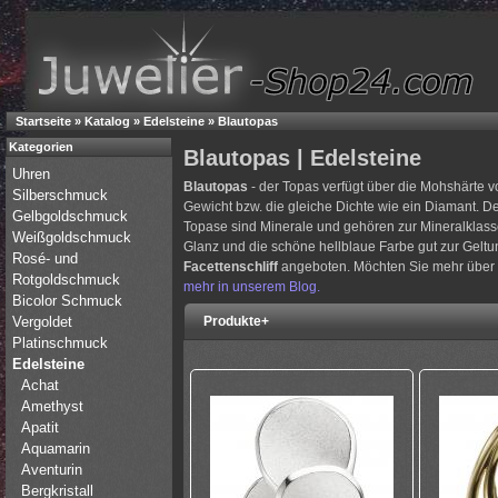
Startseite
»
Katalog
»
Edelsteine
»
Blautopas
Kategorien
Blautopas | Edelsteine
Uhren
Blautopas
- der Topas verfügt über die Mohshärte v
Silberschmuck
Gewicht bzw. die gleiche Dichte wie ein Diamant. Der
Gelbgoldschmuck
Topase sind Minerale und gehören zur Mineralklasse
Weißgoldschmuck
Glanz und die schöne hellblaue Farbe gut zur Geltun
Rosé- und
Facettenschliff
angeboten. Möchten Sie mehr über 
Rotgoldschmuck
mehr in unserem Blog.
Bicolor Schmuck
Vergoldet
Produkte+
Platinschmuck
Edelsteine
Achat
Amethyst
Apatit
Aquamarin
Aventurin
Bergkristall