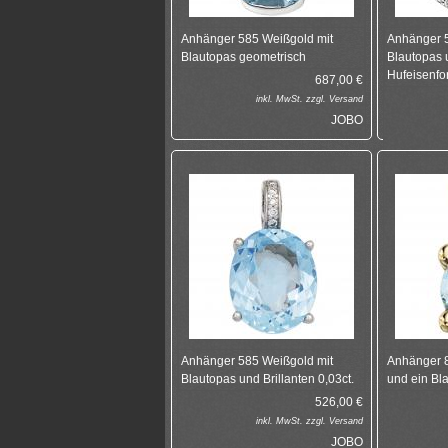
Anhänger 585 Weißgold mit
Anhänger 5
Blautopas geometrisch
Blautopas 
Hufeisenfo
687,00
€
inkl.
MwSt. zzgl.
Versand
JOBO
Anhänger 585 Weißgold mit
Anhänger 8
Blautopas und Brillanten 0,03ct.
und ein Bl
526,00
€
inkl.
MwSt. zzgl.
Versand
JOBO