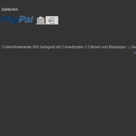
Zahlarten
Collier/Ankerkette 585 Gelbgold mit 2 Amethysten 2 Citrinen und Blautopas ッ G
o