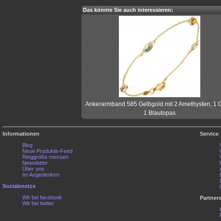
Das könnte Sie auch interessieren:
Ankerarmband 585 Gelbgold mit 2 Amethysten, 1 Ci
1 Blautopas
Informationen
Service
Blog
Neue Produkte-Feed
Ringgröße messen
Newsletter
Über uns
Im Angedenken
Sozialenetze
Wir bei facebook
Partner
Wir bei twitter