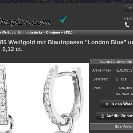
Hallo
+
le Weißgold Schmuckstücke
»
Ohrringe
»
54310
585 Weißgold mit Blautopasen "London Blue" u
 0,12 ct.
Kaufen Sie sicher mit:
Artikelindex:
n1010959
Lieferzeit:
2 Tage
Preis:
1.496,00
€
inkl.
MwSt. z
In den Ware
Auf die Wunsc
Ihre Vortei