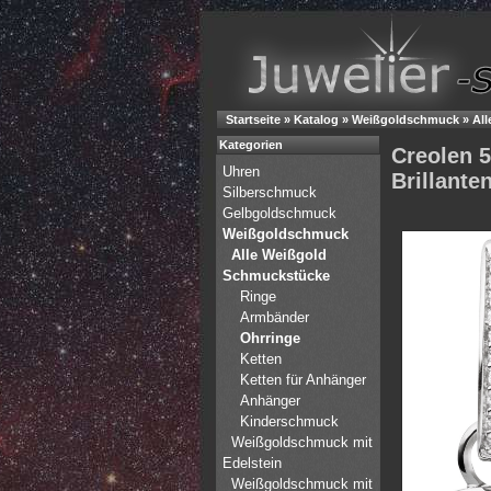
Startseite
»
Katalog
»
Weißgoldschmuck
»
Al
Kategorien
Creolen 
Uhren
Brillanten
Silberschmuck
Gelbgoldschmuck
Weißgoldschmuck
Alle Weißgold
Schmuckstücke
Ringe
Armbänder
Ohrringe
Ketten
Ketten für Anhänger
Anhänger
Kinderschmuck
Weißgoldschmuck mit
Edelstein
Weißgoldschmuck mit