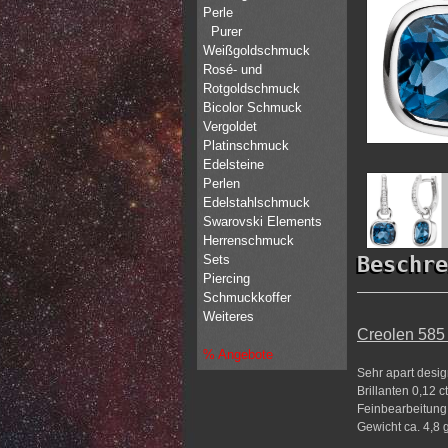
Perle
Purer
Weißgoldschmuck
Rosé- und
Rotgoldschmuck
Bicolor Schmuck
Vergoldet
Platinschmuck
Edelsteine
Perlen
Edelstahlschmuck
Swarovski Elements
Herrenschmuck
Sets
Beschre
Piercing
Schmuckkoffer
Weiteres
Creolen 585 
% Angebote
Sehr apart desi
Brillanten 0,12 
Feinbearbeitung 
Gewicht ca. 4,8 