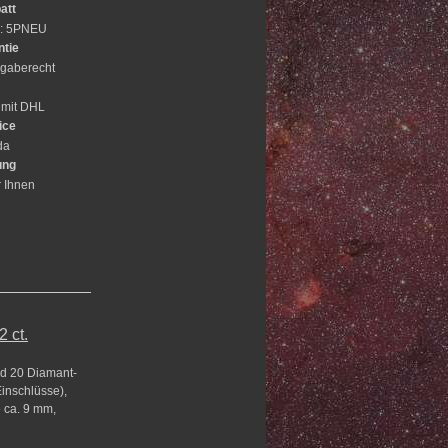
att
e: 5PNEU
ntie
gaberecht
 mit DHL
ice
da
ung
r Ihnen
 ct.
nd 20 Diamant-
Einschlüsse),
 ca. 9 mm,