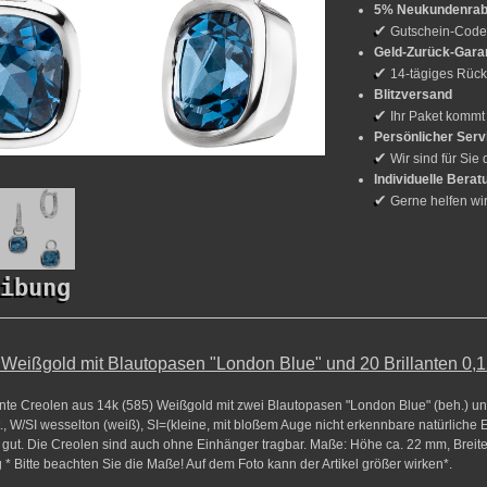
5% Neukundenrab
✔
Gutschein-Cod
Geld-Zurück-Gara
✔
14-tägiges Rück
Blitzversand
✔
Ihr Paket kommt
Persönlicher Serv
✔
Wir sind für Sie 
Individuelle Berat
✔
Gerne helfen wi
ibung
Weißgold mit Blautopasen "London Blue" und 20 Brillanten 0,12
gnte Creolen aus 14k (585) Weißgold mit zwei Blautopasen "London Blue" (beh.) u
ct., W/SI wesselton (weiß), SI=(kleine, mit bloßem Auge nicht erkennbare natürliche 
gut. Die Creolen sind auch ohne Einhänger tragbar. Maße: Höhe ca. 22 mm, Breite
g * Bitte beachten Sie die Maße! Auf dem Foto kann der Artikel größer wirken*.