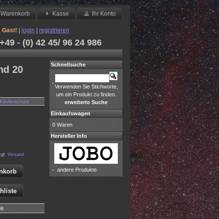
Warenkorb
Kasse
Ihr Konto
,
Gast!
|
login
|
registrieren
49 - (0) 42 45/ 96 24 986
Schnellsuche
nd 20
Verwenden Sie Stichworte,
um ein Produkt zu finden.
Käuferschutz
erweiterte Suche
Einkaufswagen
0 Waren
Hersteller Info
zgl.
Versand
-
andere Produkte
nkorb
hliste
le