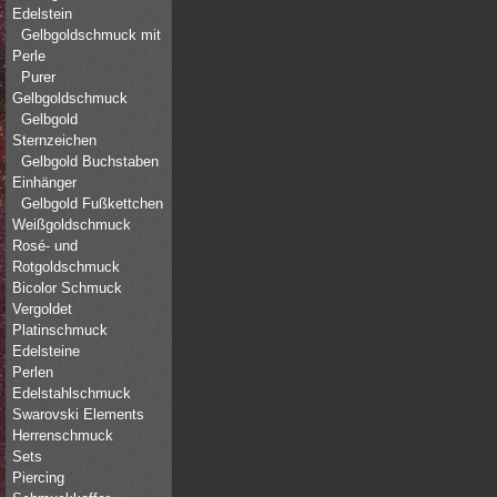
Edelstein
Gelbgoldschmuck mit
Perle
Purer
Gelbgoldschmuck
Gelbgold
Sternzeichen
Gelbgold Buchstaben
Einhänger
Gelbgold Fußkettchen
Weißgoldschmuck
Rosé- und
Rotgoldschmuck
Bicolor Schmuck
Vergoldet
Platinschmuck
Edelsteine
Perlen
Edelstahlschmuck
Swarovski Elements
Herrenschmuck
Sets
Piercing