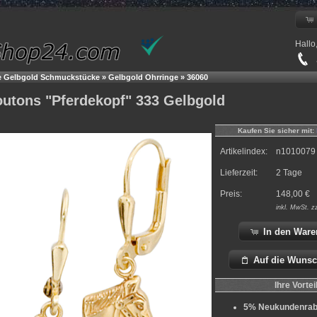
Hallo
+
e Gelbgold Schmuckstücke
»
Gelbgold Ohrringe
»
36060
outons "Pferdekopf" 333 Gelbgold
Kaufen Sie sicher mit:
Artikelindex:
n1010079
Lieferzeit:
2 Tage
Preis:
148,00
€
inkl.
MwSt. z
In den Ware
Auf die Wunsc
Ihre Vortei
5% Neukundenrab