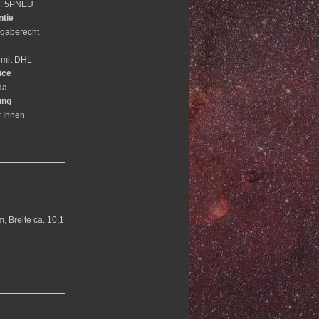
e: 5PNEU
ntie
gaberecht
 mit DHL
ice
da
ung
r Ihnen
, Breite ca. 10,1