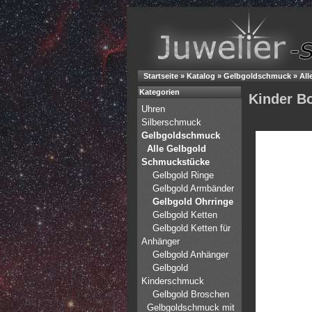
Startseite
»
Katalog
»
Gelbgoldschmuck
»
All
Kategorien
Kinder B
Uhren
Silberschmuck
Gelbgoldschmuck
Alle Gelbgold
Schmuckstücke
Gelbgold Ringe
Gelbgold Armbänder
Gelbgold Ohrringe
Gelbgold Ketten
Gelbgold Ketten für
Anhänger
Gelbgold Anhänger
Gelbgold
Kinderschmuck
Gelbgold Broschen
Gelbgoldschmuck mit