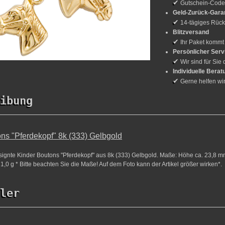
✔
Gutschein-Cod
Geld-Zurück-Gara
✔
14-tägiges Rück
Blitzversand
✔
Ihr Paket kommt
Persönlicher Serv
✔
Wir sind für Sie 
Individuelle Berat
✔
Gerne helfen wi
ibung
ns "Pferdekopf" 8k (333) Gelbgold
esignte Kinder Boutons "Pferdekopf" aus 8k (333) Gelbgold. Maße: Höhe ca. 23,8 mm
1,0 g * Bitte beachten Sie die Maße! Auf dem Foto kann der Artikel größer wirken*.
ler