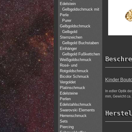
Edelstein
Gelbgoldschmuck mit
Perle
Purer
Gelbgoldschmuck
Gelbgold
Sternzeichen
Gelbgold Buchstaben
Einhänger
Gelbgold Fußkettchen
Beschre
Weißgoldschmuck
Rosé- und
Rotgoldschmuck
Bicolor Schmuck
Kinder Bouto
Vergoldet
Platinschmuck
In edler Optik d
Edelsteine
mm, Gewicht ca. 
Perlen
Edelstahlschmuck
Swarovski Elements
Herstel
Herrenschmuck
Sets
Piercing