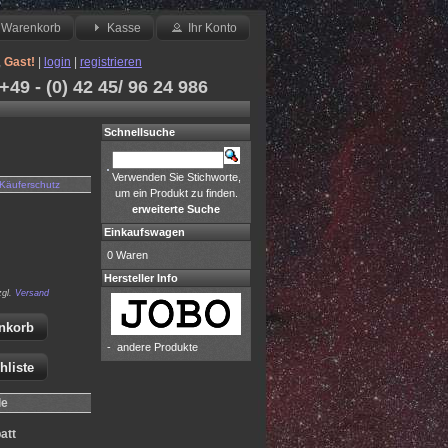
Warenkorb
Kasse
Ihr Konto
,
Gast!
|
login
|
registrieren
49 - (0) 42 45/ 96 24 986
Schnellsuche
Verwenden Sie Stichworte,
Käuferschutz
um ein Produkt zu finden.
erweiterte Suche
Einkaufswagen
0 Waren
Hersteller Info
zgl.
Versand
nkorb
-
andere Produkte
hliste
le
att