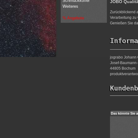
Schmuckkoffer
JOBO Qualit
Weiteres
Zurückblickend a
Verarbeitung zu 
% Angebote
Genießen Sie da
Informa
jograbo Johann 
Josef-Baumann-S
44805 Bochum
produktverantw
Kundenb
Das könnte Sie a