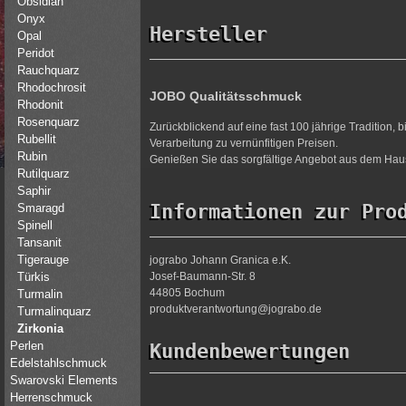
Obsidian
Onyx
Hersteller
Opal
Peridot
Rauchquarz
Rhodochrosit
JOBO Qualitätsschmuck
Rhodonit
Rosenquarz
Zurückblickend auf eine fast 100 jährige Tradition,
Rubellit
Verarbeitung zu vernünfitigen Preisen.
Rubin
Genießen Sie das sorgfältige Angebot aus dem Haus
Rutilquarz
Saphir
Informationen zur Pro
Smaragd
Spinell
Tansanit
Tigerauge
jograbo Johann Granica e.K.
Josef-Baumann-Str. 8
Türkis
44805 Bochum
Turmalin
produktverantwortung@jograbo.de
Turmalinquarz
Zirkonia
Perlen
Kundenbewertungen
Edelstahlschmuck
Swarovski Elements
Herrenschmuck