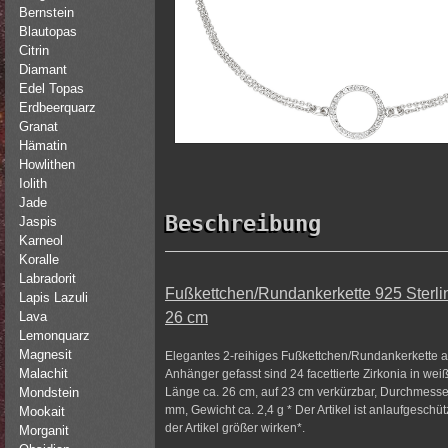
Bernstein
Blautopas
Citrin
Diamant
Edel Topas
Erdbeerquarz
Granat
Hämatin
Howlithen
Iolith
Jade
Beschreibung
Jaspis
Karneol
Koralle
Labradorit
Fußkettchen/Rundankerkette 925 Sterlin
Lapis Lazuli
26 cm
Lava
Lemonquarz
Magnesit
Elegantes 2-reihiges Fußkettchen/Rundankerkette au
Malachit
Anhänger gefasst sind 24 facettierte Zirkonia in we
Länge ca. 26 cm, auf 23 cm verkürzbar, Durchmesser
Mondstein
mm, Gewicht ca. 2,4 g * Der Artikel ist anlaufgeschüt
Mookait
der Artikel größer wirken*.
Morganit