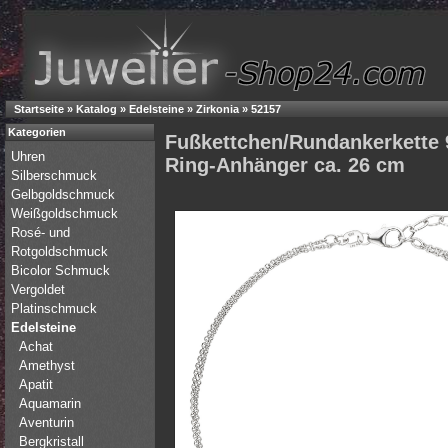
Startseite
»
Katalog
»
Edelsteine
»
Zirkonia
»
52157
Kategorien
Fußkettchen/Rundankerkette 9
Uhren
Ring-Anhänger ca. 26 cm
Silberschmuck
Gelbgoldschmuck
Weißgoldschmuck
Rosé- und
Rotgoldschmuck
Bicolor Schmuck
Vergoldet
Platinschmuck
Edelsteine
Achat
Amethyst
Apatit
Aquamarin
Aventurin
Bergkristall