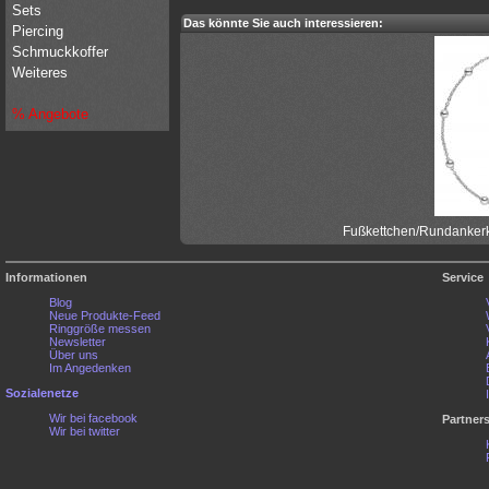
Sets
Das könnte Sie auch interessieren:
Piercing
Schmuckkoffer
Weiteres
% Angebote
Fußkettchen/Rundankerke
Informationen
Service
Blog
Neue Produkte-Feed
Ringgröße messen
Newsletter
Über uns
Im Angedenken
Sozialenetze
Wir bei facebook
Partner
Wir bei twitter