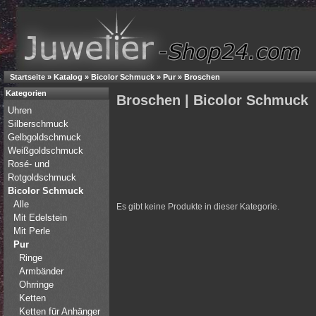
Startseite
»
Katalog
»
Bicolor Schmuck
»
Pur
»
Broschen
Kategorien
Broschen | Bicolor Schmuck
Uhren
Silberschmuck
Gelbgoldschmuck
Weißgoldschmuck
Rosé- und
Rotgoldschmuck
Bicolor Schmuck
Alle
Es gibt keine Produkte in dieser Kategorie.
Mit Edelstein
Mit Perle
Pur
Ringe
Armbänder
Ohrringe
Ketten
Ketten für Anhänger