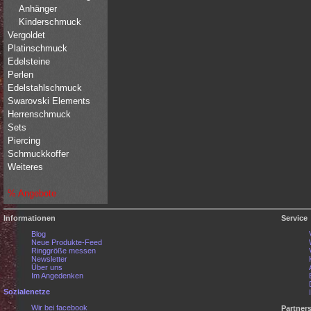
Anhänger
Kinderschmuck
Vergoldet
Platinschmuck
Edelsteine
Perlen
Edelstahlschmuck
Swarovski Elements
Herrenschmuck
Sets
Piercing
Schmuckkoffer
Weiteres
% Angebote
Informationen
Service
Blog
Neue Produkte-Feed
Ringgröße messen
Newsletter
Über uns
Im Angedenken
Sozialenetze
Wir bei facebook
Partner