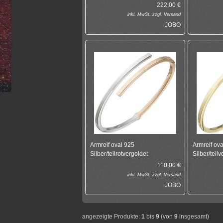
222,00
€
inkl.
MwSt. zzgl.
Versand
JOBO
Armreif oval 925
Armreif ov
Silber/teilrotvergoldet
Silber/teil
110,00
€
inkl.
MwSt. zzgl.
Versand
JOBO
angezeigte Produkte:
1
bis
9
(von
9
insgesamt)