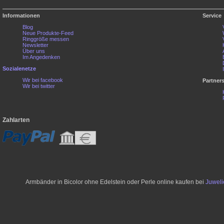
Informationen
Service
Blog
Neue Produkte-Feed
Ringgröße messen
Newsletter
Über uns
Im Angedenken
Sozialenetze
Wir bei facebook
Partner
Wir bei twitter
Zahlarten
Armbänder in Bicolor ohne Edelstein oder Perle online kaufen bei
Juwel