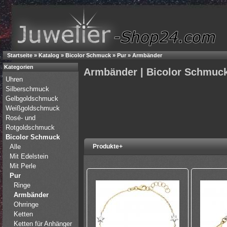
Startseite
»
Katalog
»
Bicolor Schmuck
»
Pur
»
Armbänder
Kategorien
Armbänder | Bicolor Schmuc
Uhren
Silberschmuck
Gelbgoldschmuck
Weißgoldschmuck
Rosé- und
Rotgoldschmuck
Bicolor Schmuck
Alle
Produkte+
Mit Edelstein
Mit Perle
Pur
Ringe
Armbänder
Ohrringe
Ketten
Ketten für Anhänger