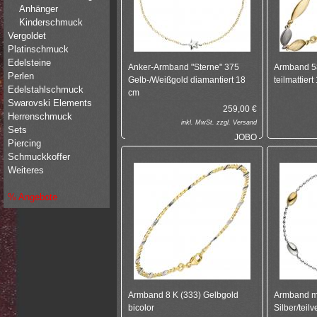
Anhänger
Kinderschmuck
Vergoldet
Platinschmuck
Edelsteine
Anker-Armband "Sterne" 375
Armband 5
Perlen
Gelb-/Weißgold diamantiert 18
teilmattier
Edelstahlschmuck
cm
Swarovski Elements
259,00
€
Herrenschmuck
inkl.
MwSt. zzgl.
Versand
Sets
JOBO
Piercing
Schmuckkoffer
Weiteres
% Angebote
Armband 8 K (333) Gelbgold
Armband mi
bicolor
Silber/teil