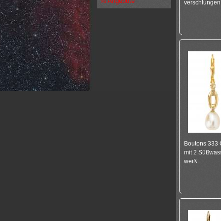
% Angebote
verschlungen
Boutons 333 G
mit 2 Süßwas
weiß