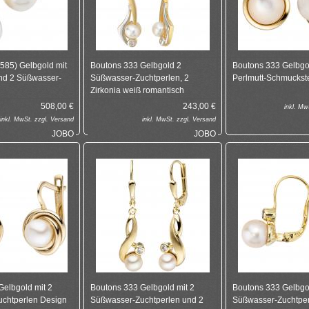
585) Gelbgold mit
Boutons 333 Gelbgold 2
Boutons 333 Gelbgol
und 2 Süßwasser-
Süßwasser-Zuchtperlen, 2
Perlmutt-Schmuckst
Zirkonia weiß romantisch
508,00
€
243,00
€
inkl.
MwS
inkl.
MwSt. zzgl.
Versand
inkl.
MwSt. zzgl.
Versand
JOBO
JOBO
Gelbgold mit 2
Boutons 333 Gelbgold mit 2
Boutons 333 Gelbgo
chtperlen Design
Süßwasser-Zuchtperlen und 2
Süßwasser-Zuchtper