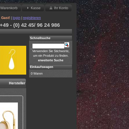
Warenkorb
Kasse
Ihr Konto
,
Gast!
|
login
|
registrieren
49 - (0) 42 45/ 96 24 986
Schnellsuche
Verwenden Sie Stichworte,
um ein Produkt zu finden.
erweiterte Suche
Einkaufswagen
0 Waren
Hersteller