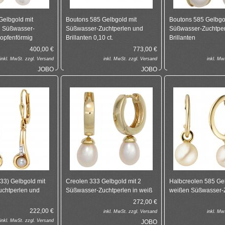
Gelbgold mit
Boutons 585 Gelbgold mit
Boutons 585 Gelbgo
d Süßwasser-
Süßwasser-Zuchtperlen und
Süßwasser-Zuchtper
ropfenförmig
Brillanten 0,10 ct.
Brillanten
400,00
€
773,00
€
inkl.
MwSt. zzgl.
Versand
inkl.
MwSt. zzgl.
Versand
inkl.
MwS
JOBO
JOBO
33) Gelbgold mit
Creolen 333 Gelbgold mit 2
Halbcreolen 585 Gel
chtperlen und
Süßwasser-Zuchtperlen in weiß
weißen Süßwasser-
272,00
€
222,00
€
inkl.
MwSt. zzgl.
Versand
inkl.
MwS
inkl.
MwSt. zzgl.
Versand
JOBO