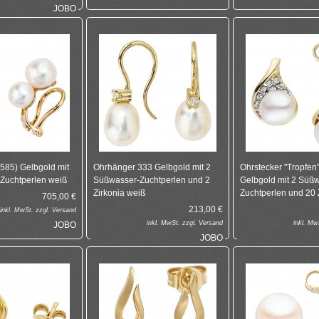
JOBO
(585) Gelbgold mit
Ohrhänger 333 Gelbgold mit 2
Ohrstecker "Tropfen
Zuchtperlen weiß
Süßwasser-Zuchtperlen und 2
Gelbgold mit 2 Süß
Zirkonia weiß
Zuchtperlen und 20 
705,00
€
213,00
€
inkl.
MwSt. zzgl.
Versand
inkl.
MwSt. zzgl.
Versand
inkl.
MwS
JOBO
JOBO