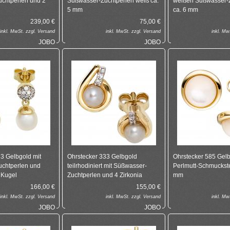
chtperlen und 2
Süßwasser-Zuchtperlen weiß ca.
weißen Süßwasser-
5 mm
ca. 6 mm
239,00
€
75,00
€
inkl.
MwSt. zzgl.
Versand
inkl.
MwSt. zzgl.
Versand
inkl.
MwS
JOBO
JOBO
3 Gelbgold mit
Ohrstecker 333 Gelbgold
Ohrstecker 585 Gelb
chtperlen und
teilrhodiniert mit Süßwasser-
Perlmutt-Schmuckst
 Kugel
Zuchtperlen und 4 Zirkonia
mm
166,00
€
155,00
€
inkl.
MwSt. zzgl.
Versand
inkl.
MwSt. zzgl.
Versand
inkl.
MwS
JOBO
JOBO