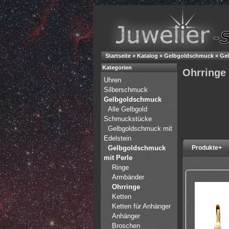
Startseite
»
Katalog
»
Gelbgoldschmuck
»
Gel
Kategorien
Ohrringe
Uhren
Silberschmuck
Gelbgoldschmuck
Alle Gelbgold
Schmuckstücke
Gelbgoldschmuck mit
Edelstein
Gelbgoldschmuck
Produkte+
mit Perle
Ringe
Armbänder
Ohrringe
Ketten
Ketten für Anhänger
Anhänger
Broschen