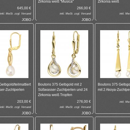
Zirkonia weiß "Musica"
Zirkonia weiß
645,00
€
266,00
€
inkl.
MwSt. zzgl.
Versand
inkl.
MwSt. zzgl.
Versand
inkl.
MwS
JOBO
JOBO
elbgold/teilmattiert
Boutons 375 Gelbgold mit 2
Boutons 375 Gelbgol
ser-Zuchtperlen
Süßwasser-Zuchtperlen und 24
mit 2 Akoya-Zuchtpe
Zirkonia weiß Tropfen
203,00
€
276,00
€
inkl.
MwS
inkl.
MwSt. zzgl.
Versand
inkl.
MwSt. zzgl.
Versand
JOBO
JOBO