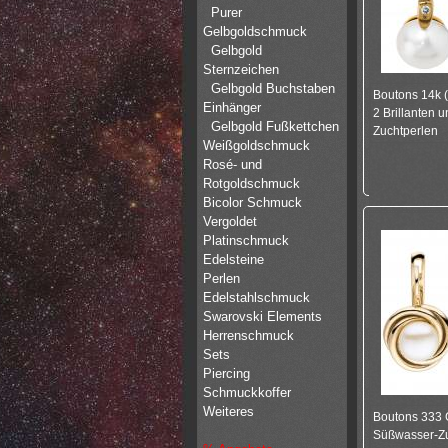
Purer
Gelbgoldschmuck
Gelbgold
Sternzeichen
Gelbgold Buchstaben
Boutons 14k (
Einhänger
2 Brillanten 
Gelbgold Fußkettchen
Zuchtperlen
Weißgoldschmuck
Rosé- und
Rotgoldschmuck
Bicolor Schmuck
Vergoldet
Platinschmuck
Edelsteine
Perlen
Edelstahlschmuck
Swarovski Elements
Herrenschmuck
Sets
Piercing
Schmuckkoffer
Weiteres
Boutons 333 
Süßwasser-Zu