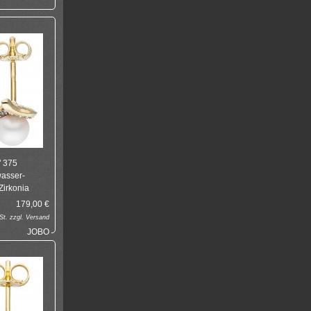
" 375
wasser-
Zirkonia
179,00
€
t. zzgl.
Versand
JOBO