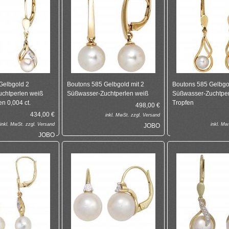
Gelbgold 2
Boutons 585 Gelbgold mit 2
Boutons 585 Gelbgol
chtperlen weiß
Süßwasser-Zuchtperlen weiß
Süßwasser-Zuchtper
en 0,004 ct.
Tropfen
498,00
€
434,00
€
inkl.
MwSt. zzgl.
Versand
inkl.
MwSt. zzgl.
Versand
inkl.
MwS
JOBO
JOBO