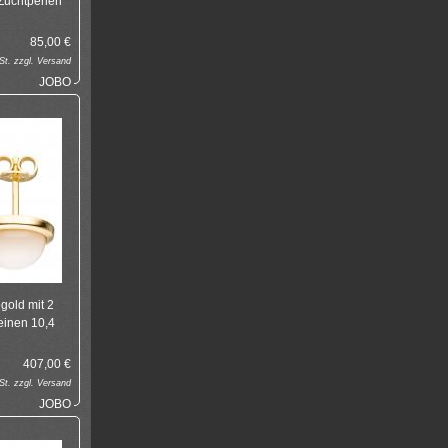
Zuchtperlen
85,00
€
t. zzgl.
Versand
JOBO
gold mit 2
einen 10,4
407,00
€
t. zzgl.
Versand
JOBO