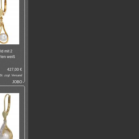
d mit 2
len weiß
427,00
€
t. zzgl.
Versand
JOBO