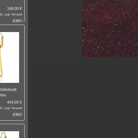
198,00
€
t. zzgl.
Versand
JOBO
d/teilmatt
rlen
464,00
€
t. zzgl.
Versand
JOBO