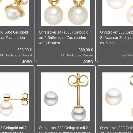
4K (585) Gelbgold
Ohrstecker 14k (585) Gelbgold
Ohrstecker 333 Gelb
ser-Zuchtperlen
mit 2 Süßwasser-Zuchtperlen
Süßwasser-Zuchtper
weiß Tropfen
ca. 6 mm
533,00
€
389,00
€
inkl.
MwSt. zzgl.
Versand
inkl.
MwSt. zzgl.
Versand
inkl.
MwS
JOBO
JOBO
3 Gelbgold mit 2
Ohrstecker 333 Gelbgold mit 2
Ohrstecker 333 Gelb