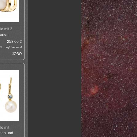
d mit 2
einen
258,00
€
t. zzgl.
Versand
JOBO
ld mit
len und