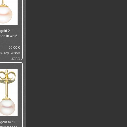
gold 2
len in weiß
96,00
€
t. zzgl.
Versand
JOBO
gold mit 2