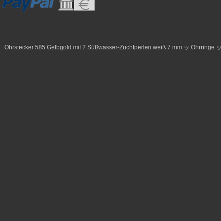
Ohrstecker 585 Gelbgold mit 2 Süßwasser-Zuchtperlen weiß 7 mm ッ Ohrringe 