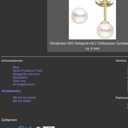
Ohrstecker 585 Gelbgold mit 2 Süßwasser-Zuchtp
ca. 6 mm
Informationen
Service
Blog
Neue Produkte-Feed
Ringgröße messen
Newsletter
Über uns
Im Angedenken
Sozialenetze
Wir bei facebook
Partner
Wir bei twitter
Zahlarten