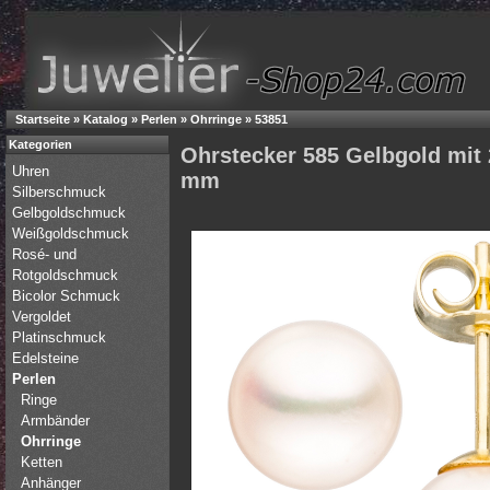
Startseite
»
Katalog
»
Perlen
»
Ohrringe
»
53851
Kategorien
Ohrstecker 585 Gelbgold mit
Uhren
mm
Silberschmuck
Gelbgoldschmuck
Weißgoldschmuck
Rosé- und
Rotgoldschmuck
Bicolor Schmuck
Vergoldet
Platinschmuck
Edelsteine
Perlen
Ringe
Armbänder
Ohrringe
Ketten
Anhänger