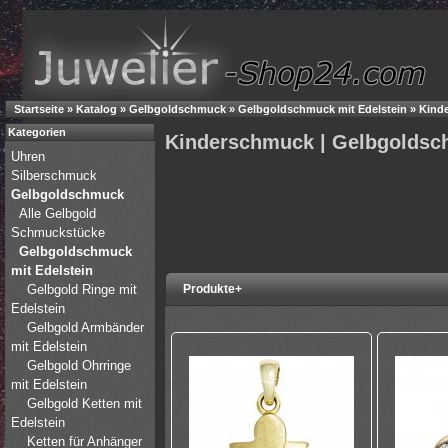
Startseite
»
Katalog
»
Gelbgoldschmuck
»
Gelbgoldschmuck mit Edelstein
»
Kind
Kategorien
Kinderschmuck | Gelbgolds
Uhren
Silberschmuck
Gelbgoldschmuck
Alle Gelbgold
Schmuckstücke
Gelbgoldschmuck
mit Edelstein
Gelbgold Ringe mit
Produkte+
Edelstein
Gelbgold Armbänder
mit Edelstein
Gelbgold Ohrringe
mit Edelstein
Gelbgold Ketten mit
Edelstein
Ketten für Anhänger