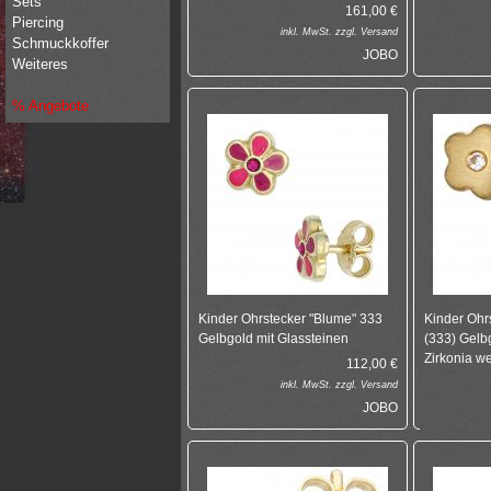
Sets
161,00
€
Piercing
inkl.
MwSt. zzgl.
Versand
Schmuckkoffer
JOBO
Weiteres
% Angebote
Kinder Ohrstecker "Blume" 333
Kinder Ohr
Gelbgold mit Glassteinen
(333) Gelbg
Zirkonia w
112,00
€
inkl.
MwSt. zzgl.
Versand
JOBO