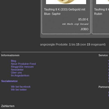
Taufring 8 K (333) Gelbgold mit
Taufring 8 
Blue- Saphir
Rubin
85,00
€
inkl.
MwSt. zzgl.
Versand
JOBO
angezeigte Produkte:
1
bis
15
(von
15
insgesamt)
Informationen
Service
Blog
Neue Produkte-Feed
Ringgröße messen
Newsletter
Über uns
Im Angedenken
Sozialenetze
Wir bei facebook
Partner
Wir bei twitter
Zahlarten