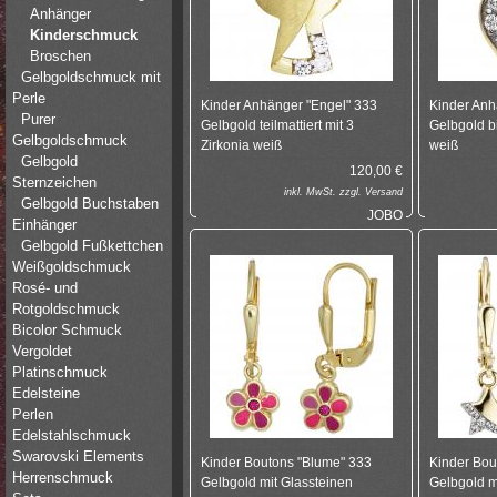
Anhänger
Kinderschmuck
Broschen
Gelbgoldschmuck mit
Perle
Kinder Anhänger "Engel" 333
Kinder Anh
Purer
Gelbgold teilmattiert mit 3
Gelbgold bi
Gelbgoldschmuck
Zirkonia weiß
weiß
Gelbgold
120,00
€
Sternzeichen
inkl.
MwSt. zzgl.
Versand
Gelbgold Buchstaben
JOBO
Einhänger
Gelbgold Fußkettchen
Weißgoldschmuck
Rosé- und
Rotgoldschmuck
Bicolor Schmuck
Vergoldet
Platinschmuck
Edelsteine
Perlen
Edelstahlschmuck
Swarovski Elements
Kinder Boutons "Blume" 333
Kinder Bou
Herrenschmuck
Gelbgold mit Glassteinen
Gelbgold m