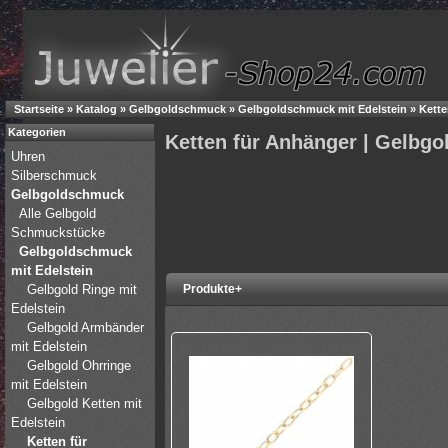
Startseite
»
Katalog
»
Gelbgoldschmuck
»
Gelbgoldschmuck mit Edelstein
»
Kette
Kategorien
Ketten für Anhänger | Gelbg
Uhren
Silberschmuck
Gelbgoldschmuck
Alle Gelbgold
Schmuckstücke
Gelbgoldschmuck
mit Edelstein
Gelbgold Ringe mit
Produkte+
Edelstein
Gelbgold Armbänder
mit Edelstein
Gelbgold Ohrringe
mit Edelstein
Gelbgold Ketten mit
Edelstein
Ketten für