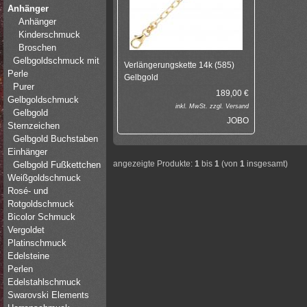
Anhänger
Anhänger
Kinderschmuck
Broschen
Gelbgoldschmuck mit
Verlängerungskette 14k (585)
Perle
Gelbgold
Purer
189,00
€
Gelbgoldschmuck
inkl.
MwSt. zzgl.
Versand
Gelbgold
JOBO
Sternzeichen
Gelbgold Buchstaben
Einhänger
angezeigte Produkte:
1
bis
1
(von
1
insgesamt)
Gelbgold Fußkettchen
Weißgoldschmuck
Rosé- und
Rotgoldschmuck
Bicolor Schmuck
Vergoldet
Platinschmuck
Edelsteine
Perlen
Edelstahlschmuck
Swarovski Elements