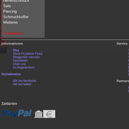
Herrenschmuck
Sets
Piercing
Schmuckkoffer
Weiteres
% Angebote
Informationen
Service
Blog
Neue Produkte-Feed
Ringgröße messen
Newsletter
Über uns
Im Angedenken
Sozialenetze
Wir bei facebook
Partner
Wir bei twitter
Zahlarten