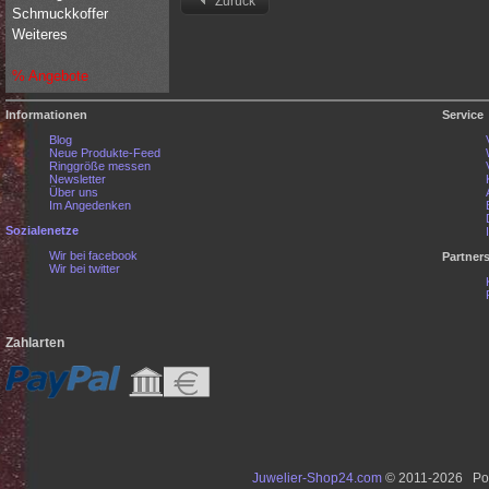
Zurück
Schmuckkoffer
Weiteres
% Angebote
Informationen
Service
Blog
Neue Produkte-Feed
Ringgröße messen
Newsletter
Über uns
Im Angedenken
Sozialenetze
Wir bei facebook
Partner
Wir bei twitter
Zahlarten
Juwelier-Shop24.com
© 2011-2026 Po