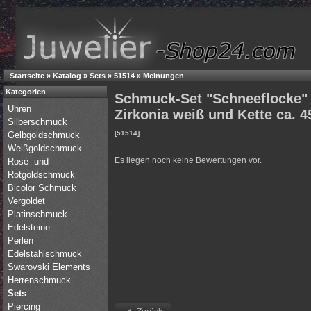
Startseite
»
Katalog
»
Sets
»
51514
»
Meinungen
Kategorien
Schmuck-Set "Schneeflocke" 
Uhren
Zirkonia weiß und Kette ca. 
Silberschmuck
[51514]
Gelbgoldschmuck
Weißgoldschmuck
Es liegen noch keine Bewertungen vor.
Rosé- und
Rotgoldschmuck
Bicolor Schmuck
Vergoldet
Platinschmuck
Edelsteine
Perlen
Edelstahlschmuck
Swarovski Elements
Herrenschmuck
Sets
Piercing