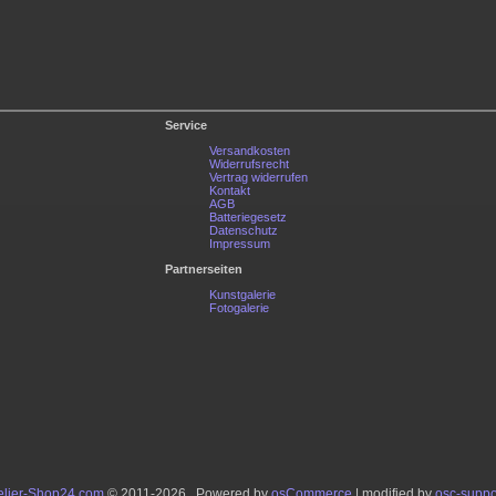
Service
Versandkosten
Widerrufsrecht
Vertrag widerrufen
Kontakt
AGB
Batteriegesetz
Datenschutz
Impressum
Partnerseiten
Kunstgalerie
Fotogalerie
lier-Shop24.com
© 2011-2026 Powered by
osCommerce
| modified by
osc-suppo