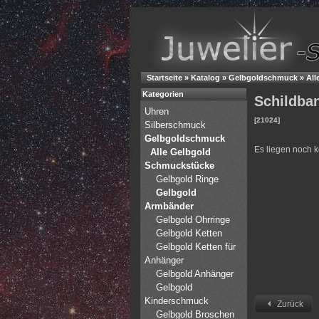
Startseite
»
Katalog
»
Gelbgoldschmuck
»
All
Kategorien
Schildban
Uhren
[21024]
Silberschmuck
Gelbgoldschmuck
Es liegen noch 
Alle Gelbgold
Schmuckstücke
Gelbgold Ringe
Gelbgold
Armbänder
Gelbgold Ohrringe
Gelbgold Ketten
Gelbgold Ketten für
Anhänger
Gelbgold Anhänger
Gelbgold
Kinderschmuck
Zurück
Gelbgold Broschen