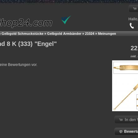
Hallo
+
e Gelbgold Schmuckstücke
»
Gelbgold Armbänder
»
21024
»
Meinungen
d 8 K (333) "Engel"
22
inkl.
keine Bewertungen vor.
In den
Bewertu