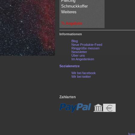
Piercing
Schmuckkoffer
Weiteres
% Angebote
Informationen
Blog
Neue Produkte-Feed
Ringgröße messen
Newsletter
Über uns
Im Angedenken
Sozialenetze
Wir bei facebook
Wir bei twitter
Zahlarten
Juwe