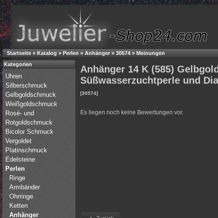
Startseite
»
Katalog
»
Perlen
»
Anhänger
»
30574
»
Meinungen
Kategorien
Anhänger 14 K (585) Gelbgold
Uhren
Süßwasserzuchtperle und Di
Silberschmuck
[30574]
Gelbgoldschmuck
Weißgoldschmuck
Es liegen noch keine Bewertungen vor.
Rosé- und
Rotgoldschmuck
Bicolor Schmuck
Vergoldet
Platinschmuck
Edelsteine
Perlen
Ringe
Armbänder
Ohrringe
Ketten
Anhänger