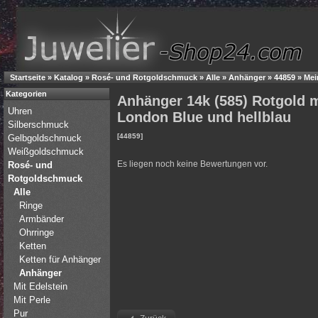
Startseite
»
Katalog
»
Rosé- und Rotgoldschmuck
»
Alle
»
Anhänger
»
44859
»
Mei
Kategorien
Anhänger 14k (585) Rotgold m
Uhren
London Blue und hellblau
Silberschmuck
[44859]
Gelbgoldschmuck
Weißgoldschmuck
Es liegen noch keine Bewertungen vor.
Rosé- und
Rotgoldschmuck
Alle
Ringe
Armbänder
Ohrringe
Ketten
Ketten für Anhänger
Anhänger
Mit Edelstein
Mit Perle
Pur