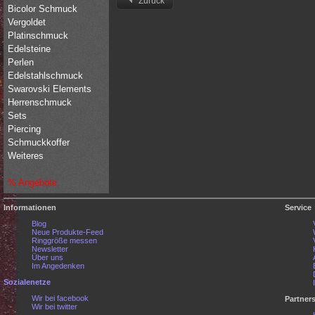
Zurück
Bicolor Schmuck
Vergoldet
Platinschmuck
Edelsteine
Perlen
Edelstahlschmuck
Swarovski Elements
Herrenschmuck
Sets
Piercing
Schmuckkoffer
Weiteres
% Angebote
Informationen
Service
Blog
Neue Produkte-Feed
Ringgröße messen
Newsletter
Über uns
Im Angedenken
Sozialenetze
Wir bei facebook
Partner
Wir bei twitter