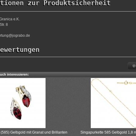
tionen zur Produktsicherheit
Granica e.K.
tr. 8
ortung@jograbo.de
ewertungen
uch interessieren:
 (585) Gelbgold mit Granat und Brillanten
Singapurkette 585 Gelbgold 1,8