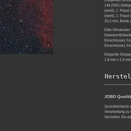
14k (585) Gelbgo
(weiß), 1. Piqué
(weiß), 1. Piqué
20,2 mm, Breite 
Edle Ohrstecker 
Diamant-Brillant
Einschlüsse), Fe
Einschlüsse), Fe
Elegante Singapu
1,8 mm x 1,8 mm,
Herstel
JOBO Qualit
Zurückblickend a
Verarbeitung zu 
Genießen Sie da