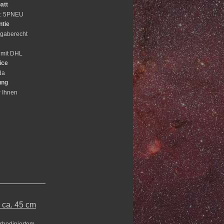
att
e: 5PNEU
ntie
gaberecht
 mit DHL
ice
da
ung
r Ihnen
 ca. 45 cm
lrhodiniertem