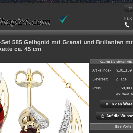
Hallo
+
et 585 Gelbgold mit Granat und Brillanten mi
ette ca. 45 cm
Kaufen Sie sicher mit:
Artikelindex:
n1011169
Lieferzeit:
2 Tage
Preis:
1.159,00
€
inkl.
MwSt. z
In den Ware
Auf die Wunsc
Ihre Vortei