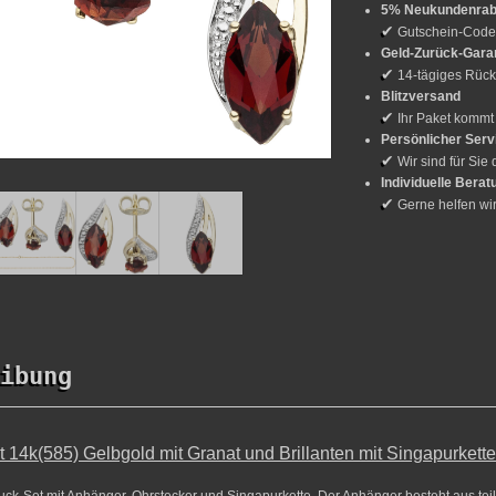
5% Neukundenrab
✔
Gutschein-Cod
Geld-Zurück-Gara
✔
14-tägiges Rück
Blitzversand
✔
Ihr Paket kommt
Persönlicher Serv
✔
Wir sind für Sie 
Individuelle Berat
✔
Gerne helfen wi
ibung
14k(585) Gelbgold mit Granat und Brillanten mit Singapurkette
k-Set mit Anhänger, Ohrstecker und Singapurkette. Der Anhänger besteht aus tei