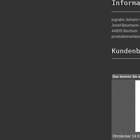
Informa
jograbo Johann 
Josef-Baumann-S
44805 Bochum
produktverantw
Kundenb
Das könnte Sie a
Ohrstecker 14 K