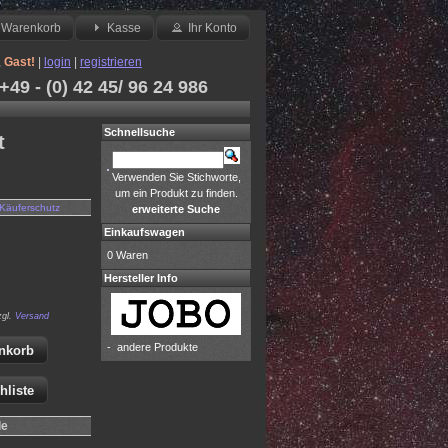
Warenkorb
Kasse
Ihr Konto
,
Gast!
|
login
|
registrieren
49 - (0) 42 45/ 96 24 986
Schnellsuche
t
Verwenden Sie Stichworte,
um ein Produkt zu finden.
Käuferschutz
erweiterte Suche
Einkaufswagen
0 Waren
Hersteller Info
zgl.
Versand
-
andere Produkte
nkorb
hliste
le