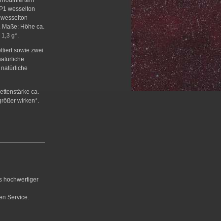
/P1 wesselton
t wesselton
t. Maße: Höhe ca.
1,3 g*.
tiert sowie zwei
atürliche
 natürliche
ettenstärke ca.
größer wirken*.
us hochwertiger
en Service.