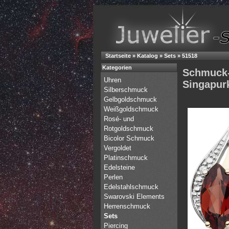
Startseite
»
Katalog
»
Sets
»
51518
Kategorien
Schmuck-S
Uhren
Singapurk
Silberschmuck
Gelbgoldschmuck
Weißgoldschmuck
Rosé- und
Rotgoldschmuck
Bicolor Schmuck
Vergoldet
Platinschmuck
Edelsteine
Perlen
Edelstahlschmuck
Swarovski Elements
Herrenschmuck
Sets
Piercing