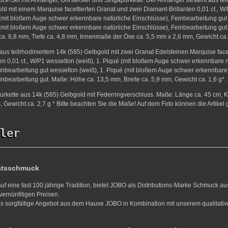
ld mit einem Marquise facettierten Granat und zwei Diamant-Brillanten 0,01 ct., W
 (mit bloßem Auge schwer erkennbare natürliche Einschlüsse), Feinbearbeitung gu
 (mit bloßem Auge schwer erkennbare natürliche Einschlüsse), Feinbearbeitung gu
ca. 6,8 mm, Tiefe ca. 4,8 mm, Innenmaße der Öse ca. 5,5 mm x 2,6 mm, Gewicht ca. 
aus teilrhodiniertem 14k (585) Gelbgold mit zwei Granat Edelsteinen Marquise facet
en 0,01 ct., W/P1 wesselton (weiß), 1. Piqué (mit bloßem Auge schwer erkennbare n
inbearbeitung gut wesselton (weiß), 1. Piqué (mit bloßem Auge schwer erkennbare
inbearbeitung gut. Maße: Höhe ca. 13,5 mm, Breite ca. 5,9 mm, Gewicht ca. 1,6 g*.
rkette aus 14k (585) Gelbgold mit Federringverschluss. Maße: Länge ca. 45 cm, K
 Gewicht ca. 2,7 g * Bitte beachten Sie die Maße! Auf dem Foto können die Artikel 
ler
ätsschmuck
uf eine fast 100 jährige Tradition, bietet JOBO als Distributions-Marke Schmuck a
vernünfitigen Preisen.
s sorgfältige Angebot aus dem Hause JOBO in Kombination mit unserem qualitativ