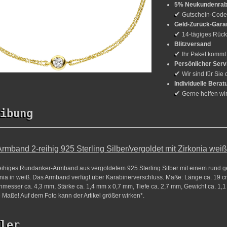
5% Neukundenrab
✔
Gutschein-Cod
Geld-Zurück-Gara
✔
14-tägiges Rück
Blitzversand
✔
Ihr Paket kommt
Persönlicher Serv
✔
Wir sind für Sie 
Individuelle Berat
✔
Gerne helfen wi
ibung
mband 2-reihig 925 Sterling Silber/vergoldet mit Zirkonia wei
eihiges Rundanker-Armband aus vergoldetem 925 Sterling Silber mit einem rund g
konia in weiß. Das Armband verfügt über Karabinerverschluss. Maße: Länge ca. 19 c
hmesser ca. 4,3 mm, Stärke ca. 1,4 mm x 0,7 mm, Tiefe ca. 2,7 mm, Gewicht ca. 1,1 g
 Maße! Auf dem Foto kann der Artikel größer wirken*.
ler