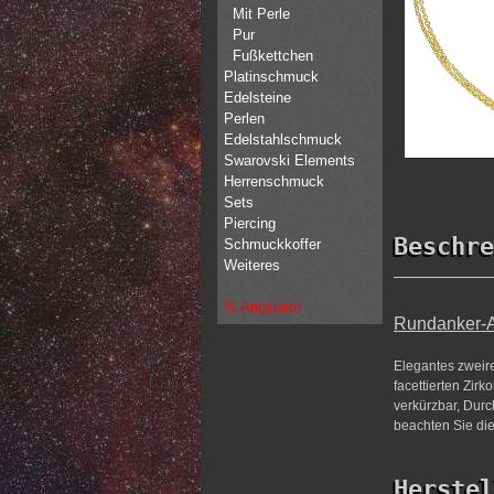
Mit Perle
Pur
Fußkettchen
Platinschmuck
Edelsteine
Perlen
Edelstahlschmuck
Swarovski Elements
Herrenschmuck
Sets
Piercing
Beschre
Schmuckkoffer
Weiteres
% Angebote
Rundanker-Ar
Elegantes zweir
facettierten Zir
verkürzbar, Durc
beachten Sie die
Herstel