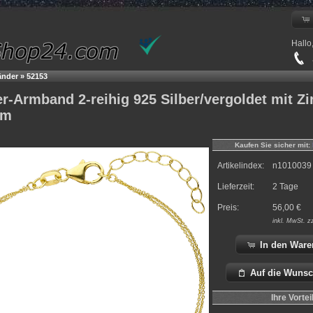
Hallo
+
nder
»
52153
-Armband 2-reihig 925 Silber/vergoldet mit Zi
cm
Kaufen Sie sicher mit:
Artikelindex:
n1010039
Lieferzeit:
2 Tage
Preis:
56,00
€
inkl.
MwSt. z
In den Ware
Auf die Wunsc
Ihre Vortei