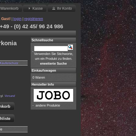
Warenkorb
Kasse
Ihr Konto
,
Gast!
|
login
|
registrieren
49 - (0) 42 45/ 96 24 986
Schnellsuche
rkonia
Verwenden Sie Stichworte,
um ein Produkt zu finden.
Käuferschutz
erweiterte Suche
Einkaufswagen
0 Waren
Hersteller Info
zgl.
Versand
-
andere Produkte
nkorb
hliste
le