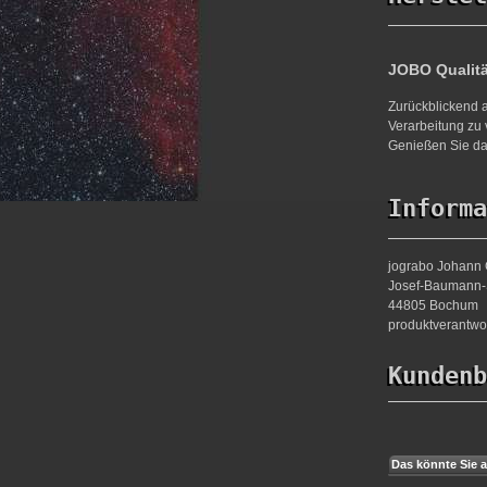
JOBO Qualit
Zurückblickend a
Verarbeitung zu 
Genießen Sie da
Informa
jograbo Johann 
Josef-Baumann-S
44805 Bochum
produktverantw
Kundenb
Das könnte Sie a