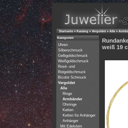
Startseite
»
Katalog
»
Vergoldet
»
Alle
»
Armbä
Kategorien
Rundanker
Uhren
weiß 19 
Silberschmuck
Gelbgoldschmuck
Weißgoldschmuck
Rosé- und
Rotgoldschmuck
Bicolor Schmuck
Vergoldet
Alle
Ringe
Armbänder
Ohrringe
Ketten
Ketten für Anhänger
Anhänger
Mit Edelstein