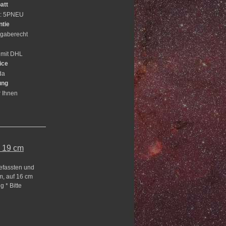
att
e: 5PNEU
ntie
gaberecht
 mit DHL
ice
da
ung
r Ihnen
ß 19 cm
efassten und
m, auf 16 cm
 * Bitte