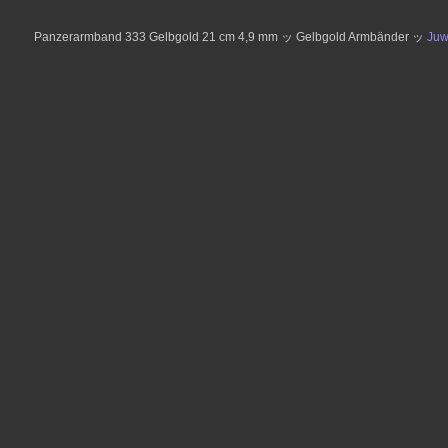
Panzerarmband 333 Gelbgold 21 cm 4,9 mm ッ Gelbgold Armbänder ッ
Juw