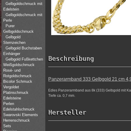
Gelbgoldschmuck mit
Edelstein
Gelbgoldschmuck mit
Perle
Purer
Gelbgoldschmuck
Gelbgold
Sternzeichen
Gelbgold Buchstaben
Einhänger
Beschreibung
Gelbgold Fußkettchen
Weißgoldschmuck
Rosé- und
Rotgoldschmuck
Panzerarmband 333 Gelbgold 21 cm 4
Bicolor Schmuck
Vergoldet
Edles Panzerarmband aus 8k (333) Gelbgold mit Kar
Platinschmuck
Tiefe ca. 0,7 mm.
Edelsteine
Perlen
Edelstahlschmuck
Hersteller
Swarovski Elements
Herrenschmuck
Sets