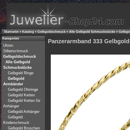
Startseite
»
Katalog
»
Gelbgoldschmuck
»
Alle Gelbgold Schmuckstücke
»
Gelbgo
Kategorien
Panzerarmband 333 Gelbgold
Uhren
Silberschmuck
Gelbgoldschmuck
Alle Gelbgold
Schmuckstücke
Gelbgold Ringe
Gelbgold
Armbänder
Gelbgold Ohrringe
Gelbgold Ketten
Gelbgold Ketten für
Anhänger
Gelbgold Anhänger
Gelbgold
Kinderschmuck
Gelbgold Broschen