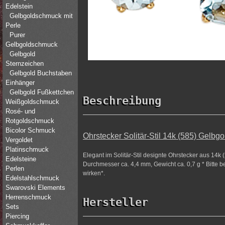
Edelstein
Gelbgoldschmuck mit
Perle
Purer
Gelbgoldschmuck
Gelbgold
Sternzeichen
Gelbgold Buchstaben
Einhänger
Gelbgold Fußkettchen
Beschreibung
Weißgoldschmuck
Rosé- und
Rotgoldschmuck
Bicolor Schmuck
Ohrstecker Solitär-Stil 14k (585) Gelbg
Vergoldet
Platinschmuck
Elegant im Solitär-Stil designte Ohrstecker aus 14k
Edelsteine
Durchmesser ca. 4,4 mm, Gewicht ca. 0,7 g * Bitte b
Perlen
wirken*.
Edelstahlschmuck
Swarovski Elements
Herrenschmuck
Hersteller
Sets
Piercing