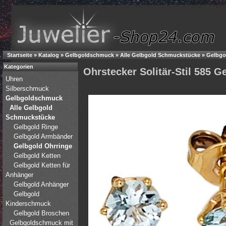
Startseite
»
Katalog
»
Gelbgoldschmuck
»
Alle Gelbgold Schmuckstücke
»
Gelbgo
Kategorien
Ohrstecker Solitär-Stil 585 
Uhren
Silberschmuck
Gelbgoldschmuck
Alle Gelbgold
Schmuckstücke
Gelbgold Ringe
Gelbgold Armbänder
Gelbgold Ohrringe
Gelbgold Ketten
Gelbgold Ketten für
Anhänger
Gelbgold Anhänger
Gelbgold
Kinderschmuck
Gelbgold Broschen
Gelbgoldschmuck mit