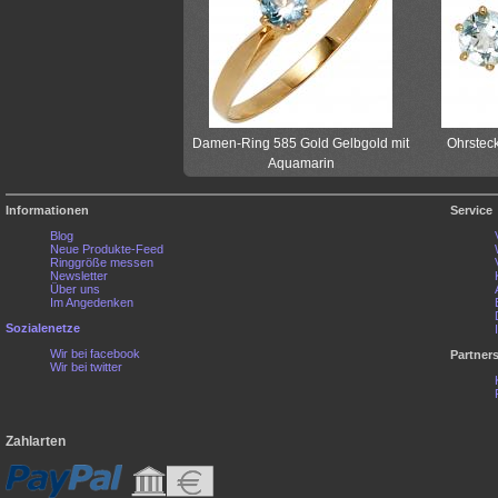
Damen-Ring 585 Gold Gelbgold mit
Ohrsteck
Aquamarin
Informationen
Service
Blog
Neue Produkte-Feed
Ringgröße messen
Newsletter
Über uns
Im Angedenken
Sozialenetze
Wir bei facebook
Partner
Wir bei twitter
Zahlarten