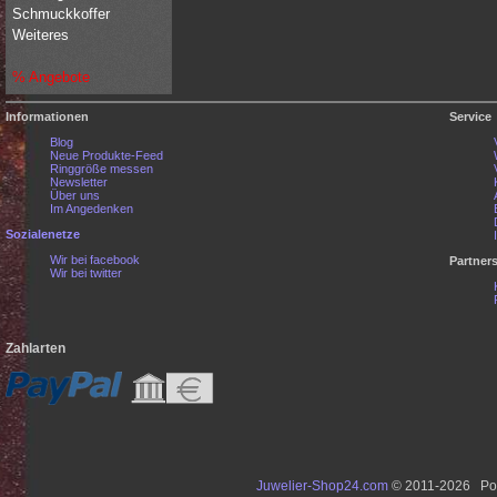
Schmuckkoffer
Weiteres
% Angebote
Informationen
Service
Blog
Neue Produkte-Feed
Ringgröße messen
Newsletter
Über uns
Im Angedenken
Sozialenetze
Wir bei facebook
Partner
Wir bei twitter
Zahlarten
Juwelier-Shop24.com
© 2011-2026 Po