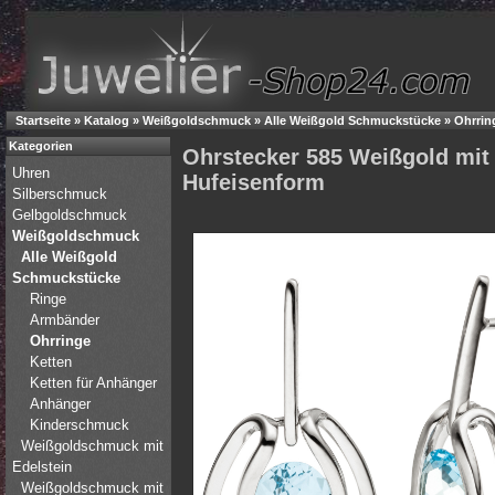
Startseite
»
Katalog
»
Weißgoldschmuck
»
Alle Weißgold Schmuckstücke
»
Ohrrin
Kategorien
Ohrstecker 585 Weißgold mit 
Uhren
Hufeisenform
Silberschmuck
Gelbgoldschmuck
Weißgoldschmuck
Alle Weißgold
Schmuckstücke
Ringe
Armbänder
Ohrringe
Ketten
Ketten für Anhänger
Anhänger
Kinderschmuck
Weißgoldschmuck mit
Edelstein
Weißgoldschmuck mit