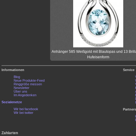
Anhänger 585 Weißgold mit Blautopas und 13 Brill
Hufeisenform
Informationen
Service
Blog
Neue Produkte-Feed
Ringgröße messen
Newsletter
Über uns
Im Angedenken
Sozialenetze
Wir bei facebook
Partner
Wir bei twitter
Zahlarten