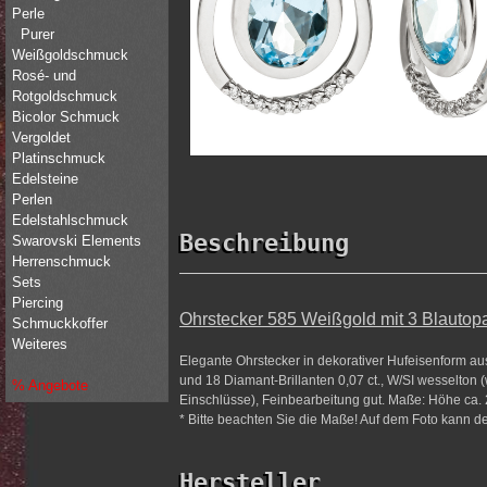
Perle
Purer
Weißgoldschmuck
Rosé- und
Rotgoldschmuck
Bicolor Schmuck
Vergoldet
Platinschmuck
Edelsteine
Perlen
Edelstahlschmuck
Beschreibung
Swarovski Elements
Herrenschmuck
Sets
Piercing
Ohrstecker 585 Weißgold mit 3 Blautop
Schmuckkoffer
Weiteres
Elegante Ohrstecker in dekorativer Hufeisenform aus
und 18 Diamant-Brillanten 0,07 ct., W/SI wesselton 
% Angebote
Einschlüsse), Feinbearbeitung gut. Maße: Höhe ca. 2
* Bitte beachten Sie die Maße! Auf dem Foto kann der
Hersteller