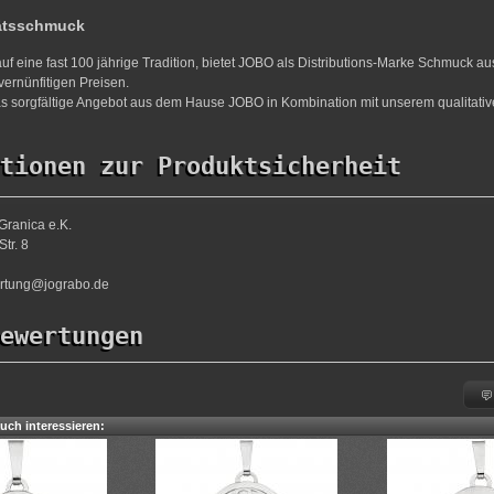
ätsschmuck
uf eine fast 100 jährige Tradition, bietet JOBO als Distributions-Marke Schmuck a
vernünfitigen Preisen.
s sorgfältige Angebot aus dem Hause JOBO in Kombination mit unserem qualitativ
tionen zur Produktsicherheit
Granica e.K.
tr. 8
ortung@jograbo.de
ewertungen
uch interessieren: