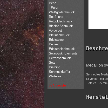
Perle
Purer
Weißgoldschmuck
Rosé- und
Rotgoldschmuck
Bicolor Schmuck
Vergoldet
Platinschmuck
Edelsteine
Perlen
Beschre
Edelstahlschmuck
Swarovski Elements
Herrenschmuck
Sets
Medaillon ov
Piercing
Schmuckkoffer
Sehr edles Medai
Weiteres
ist verziert mit 
Tiefe ca. 5,5 mm.
% Angebote
Herstel