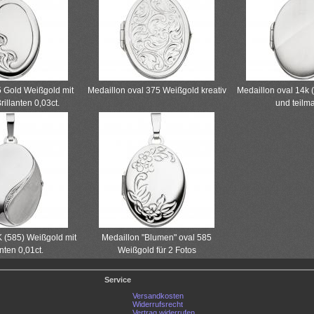
 Gold Weißgold mit
Medaillon oval 375 Weißgold kreativ
Medaillon oval 14k 
illanten 0,03ct.
und teilmat
K (585) Weißgold mit
Medaillon "Blumen" oval 585
anten 0,01ct.
Weißgold für 2 Fotos
Service
Versandkosten
Widerrufsrecht
Vertrag widerrufen