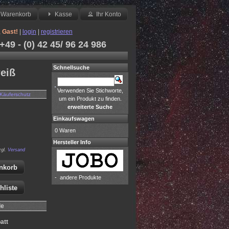
Warenkorb
Kasse
Ihr Konto
,
Gast!
|
login
|
registrieren
49 - (0) 42 45/ 96 24 986
Schnellsuche
weiß
Verwenden Sie Stichworte,
Käuferschutz
um ein Produkt zu finden.
erweiterte Suche
Einkaufswagen
0 Waren
Hersteller Info
zgl.
Versand
nkorb
-
andere Produkte
hliste
le
att