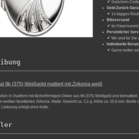
✔
Gutschein-Cod
Geld-Zurück-Gara
✔
14-tägiges Rück
Blitzversand
✔
Ihr Paket kommt
Persönlicher Serv
✔
Wir sind für Sie 
Individuelle Berat
✔
Gerne helfen wi
ibung
al 9k (375) Weißgold mattiert mit Zirkonia weiß
llon in Ovalform mit fächerförmigem Dekor aus 9k (375) Weißgold und teilmattiert
drei weißen facettierten Zirkonia. Maße: Gewicht ca. 3,2 g, Höhe ca. 25,9 mm, Breite 
 Lieferung erfolgt ohne Kette.
ler