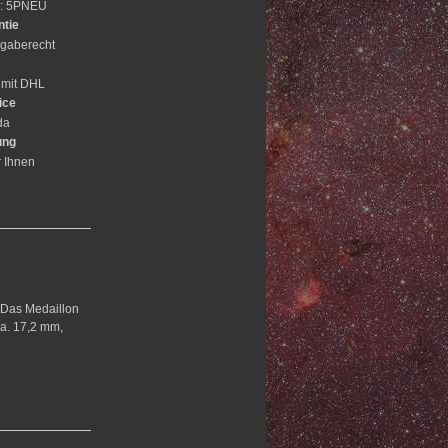
e: 5PNEU
ntie
gaberecht
 mit DHL
ice
da
ung
r Ihnen
. Das Medaillon
ca. 17,2 mm,