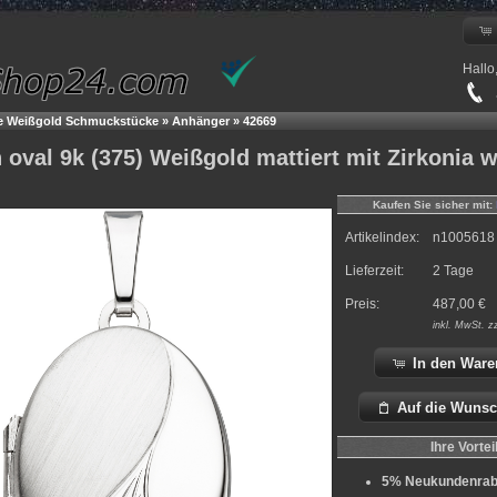
Hallo
+
le Weißgold Schmuckstücke
»
Anhänger
»
42669
 oval 9k (375) Weißgold mattiert mit Zirkonia 
Kaufen Sie sicher mit:
Artikelindex:
n1005618
Lieferzeit:
2 Tage
Preis:
487,00
€
inkl.
MwSt. z
In den Ware
Auf die Wunsc
Ihre Vortei
5% Neukundenrab