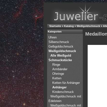
Startseite
»
Katalog
»
Weißgoldschmuck
»
Al
Kategorien
Medaillon
Uhren
Silberschmuck
Gelbgoldschmuck
Weißgoldschmuck
Alle Weißgold
Schmuckstücke
Ringe
Armbänder
Ohrringe
Ketten
Ketten für Anhänger
Anhänger
Kinderschmuck
Weißgoldschmuck mit
Edelstein
Weißgoldschmuck mit