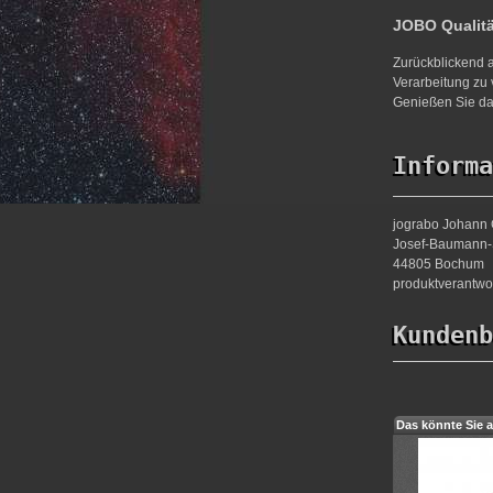
JOBO Qualit
Zurückblickend a
Verarbeitung zu 
Genießen Sie da
Informa
jograbo Johann 
Josef-Baumann-S
44805 Bochum
produktverantw
Kundenb
Das könnte Sie a