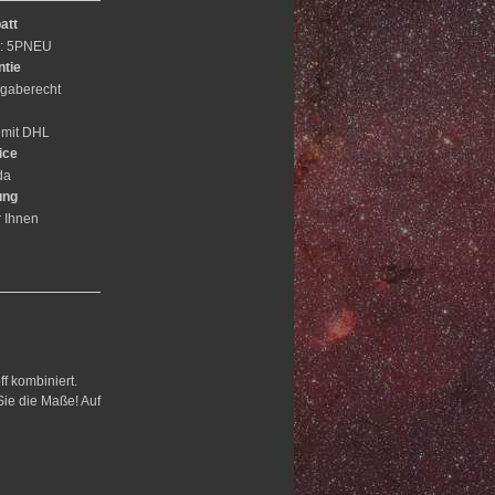
att
e: 5PNEU
ntie
gaberecht
 mit DHL
ice
da
ung
r Ihnen
f kombiniert.
Sie die Maße! Auf