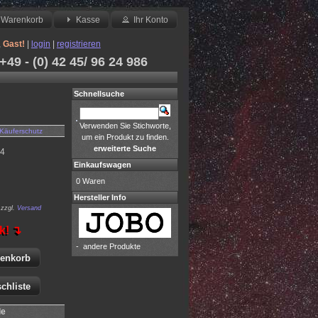
Warenkorb
Kasse
Ihr Konto
,
Gast!
|
login
|
registrieren
49 - (0) 42 45/ 96 24 986
Schnellsuche
Verwenden Sie Stichworte,
Käuferschutz
um ein Produkt zu finden.
erweiterte Suche
4
Einkaufswagen
0 Waren
Hersteller Info
zzgl.
Versand
k! ↴
-
andere Produkte
renkorb
chliste
le