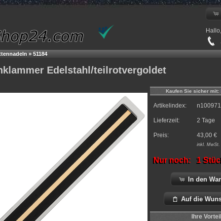
Hallo
+
ttennadeln
»
51184
klammer Edelstahl/teilrotvergoldet
Kaufen Sie sicher mit:
Artikelindex:
n100971
Lieferzeit:
2 Tage
Preis:
43,00
€
inkl.
MwSt. 
Nur noch:
1 Stüc
In den Wa
Auf die Wuns
Ihre Vortei