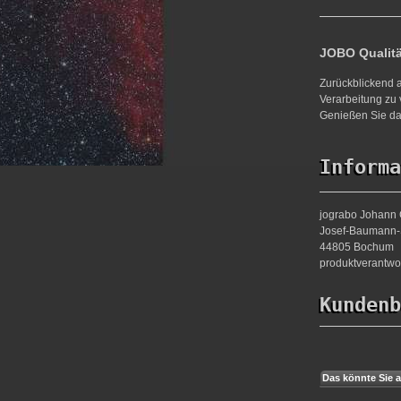
JOBO Qualit
Zurückblickend a
Verarbeitung zu 
Genießen Sie da
Informa
jograbo Johann 
Josef-Baumann-S
44805 Bochum
produktverantw
Kundenb
Das könnte Sie a