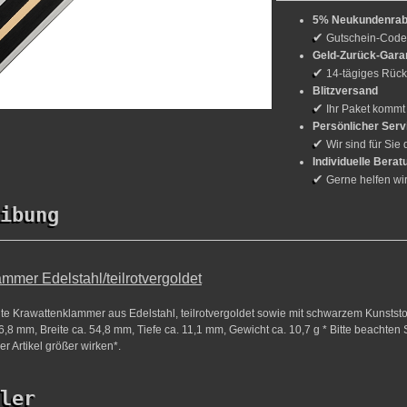
5% Neukundenrab
✔
Gutschein-Cod
Geld-Zurück-Gara
✔
14-tägiges Rück
Blitzversand
✔
Ihr Paket kommt
Persönlicher Serv
✔
Wir sind für Sie 
Individuelle Berat
✔
Gerne helfen wi
ibung
mmer Edelstahl/teilrotvergoldet
te Krawattenklammer aus Edelstahl, teilrotvergoldet sowie mit schwarzem Kunststof
,8 mm, Breite ca. 54,8 mm, Tiefe ca. 11,1 mm, Gewicht ca. 10,7 g * Bitte beachten 
r Artikel größer wirken*.
ler