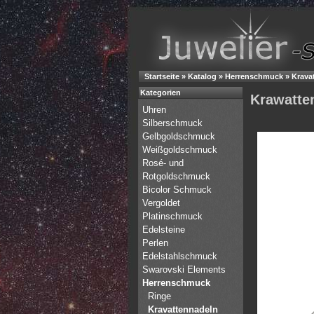
Startseite
»
Katalog
»
Herrenschmuck
»
Krava
Kategorien
Krawatten
Uhren
Silberschmuck
Gelbgoldschmuck
Weißgoldschmuck
Rosé- und
Rotgoldschmuck
Bicolor Schmuck
Vergoldet
Platinschmuck
Edelsteine
Perlen
Edelstahlschmuck
Swarovski Elements
Herrenschmuck
Ringe
Kravattennadeln