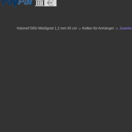
Halsreif 585/-Weißgold 1,2 mm 45 cm ッ Ketten für Anhänger ッ
Juweli