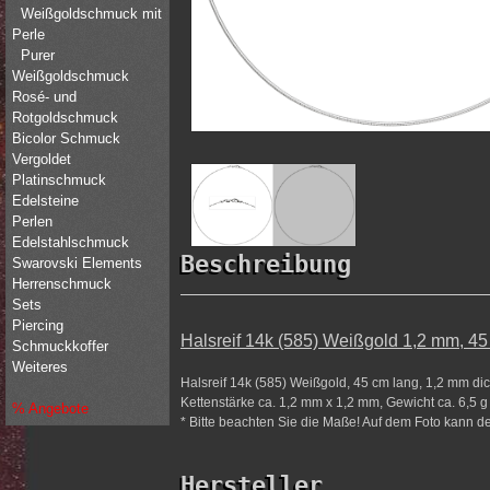
Weißgoldschmuck mit
Perle
Purer
Weißgoldschmuck
Rosé- und
Rotgoldschmuck
Bicolor Schmuck
Vergoldet
Platinschmuck
Edelsteine
Perlen
Edelstahlschmuck
Beschreibung
Swarovski Elements
Herrenschmuck
Sets
Piercing
Halsreif 14k (585) Weißgold 1,2 mm, 45
Schmuckkoffer
Weiteres
Halsreif 14k (585) Weißgold, 45 cm lang, 1,2 mm d
Kettenstärke ca. 1,2 mm x 1,2 mm, Gewicht ca. 6,5 g
% Angebote
* Bitte beachten Sie die Maße! Auf dem Foto kann der
Hersteller