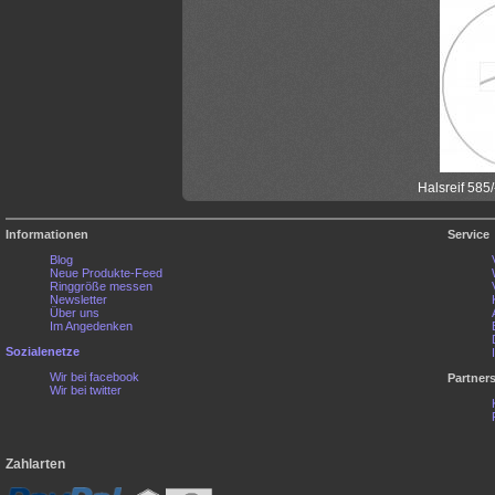
Halsreif 585
Informationen
Service
Blog
Neue Produkte-Feed
Ringgröße messen
Newsletter
Über uns
Im Angedenken
Sozialenetze
Wir bei facebook
Partner
Wir bei twitter
Zahlarten