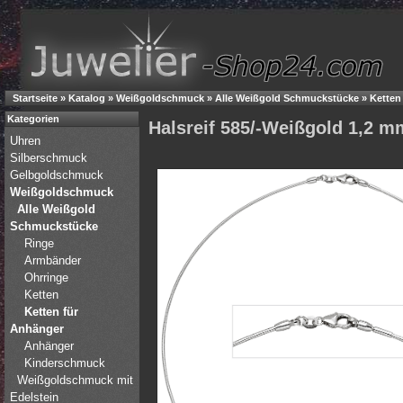
Startseite
»
Katalog
»
Weißgoldschmuck
»
Alle Weißgold Schmuckstücke
»
Ketten
Kategorien
Halsreif 585/-Weißgold 1,2 
Uhren
Silberschmuck
Gelbgoldschmuck
Weißgoldschmuck
Alle Weißgold
Schmuckstücke
Ringe
Armbänder
Ohrringe
Ketten
Ketten für
Anhänger
Anhänger
Kinderschmuck
Weißgoldschmuck mit
Edelstein