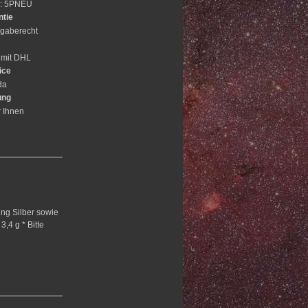
e: 5PNEU
ntie
gaberecht
 mit DHL
ice
da
ung
r Ihnen
ing Silber sowie
3,4 g * Bitte