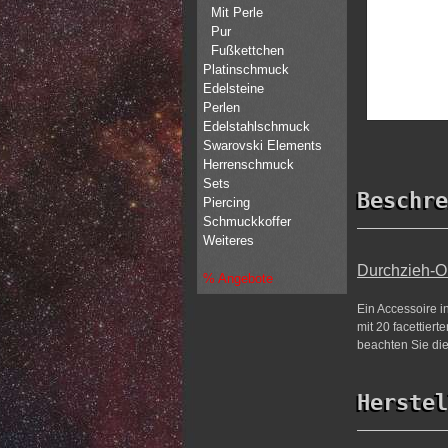
Mit Perle
Pur
Fußkettchen
Platinschmuck
Edelsteine
Perlen
Edelstahlschmuck
Swarovski Elements
Herrenschmuck
Sets
Beschre
Piercing
Schmuckkoffer
Weiteres
Durchzieh-Oh
% Angebote
Ein Accessoire i
mit 20 facettiert
beachten Sie die
Herstel