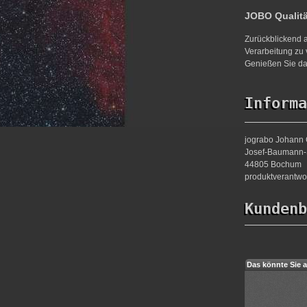
JOBO Qualit
Zurückblickend a
Verarbeitung zu 
Genießen Sie da
Informa
jograbo Johann 
Josef-Baumann-S
44805 Bochum
produktverantw
Kundenb
Das könnte Sie a