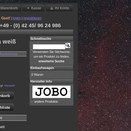
Warenkorb
Kasse
Ihr Konto
,
Gast!
|
login
|
registrieren
49 - (0) 42 45/ 96 24 986
Schnellsuche
a weiß
Verwenden Sie Stichworte,
Käuferschutz
um ein Produkt zu finden.
erweiterte Suche
Einkaufswagen
0 Waren
Hersteller Info
zgl.
Versand
nkorb
-
andere Produkte
hliste
le
att