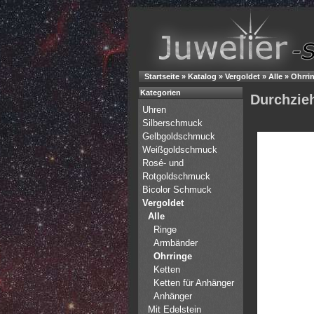
Startseite
»
Katalog
»
Vergoldet
»
Alle
»
Ohrri
Kategorien
Durchzieh
Uhren
Silberschmuck
Gelbgoldschmuck
Weißgoldschmuck
Rosé- und
Rotgoldschmuck
Bicolor Schmuck
Vergoldet
Alle
Ringe
Armbänder
Ohrringe
Ketten
Ketten für Anhänger
Anhänger
Mit Edelstein