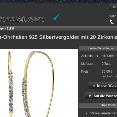
Hallo
+
nge
»
51137
-Ohrhaken 925 Silber/vergoldet mit 20 Zirkoni
Kaufen Sie sicher mit:
Artikelindex:
n1009999
Lieferzeit:
2 Tage
Preis:
66,00
€
inkl.
MwSt. z
In den Ware
Auf die Wunsc
Ihre Vortei
5% Neukundenrab