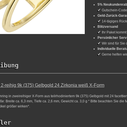
5% Neukundenrab
✔
Gutschein-Cod
Geld-Zurück-Gara
✔
14-tägiges Rück
Blitzversand
✔
Ihr Paket kommt
Persönlicher Serv
✔
Wir sind für Sie 
Individuelle Berat
✔
Gerne helfen wi
ibung
-reihig 9k (375) Gelbgold 24 Zirkonia weiß X-Form
ring in zweireihiger X-Form aus teilrhodiniertem 9k (375) Gelbgold mit 24 facettier
ße: Breite ca. 6,3 mm, Tiefe ca. 2,6 mm, Gewicht ca. 3,0 g * Bitte beachten Sie die
ikel größer wirken*.
ler