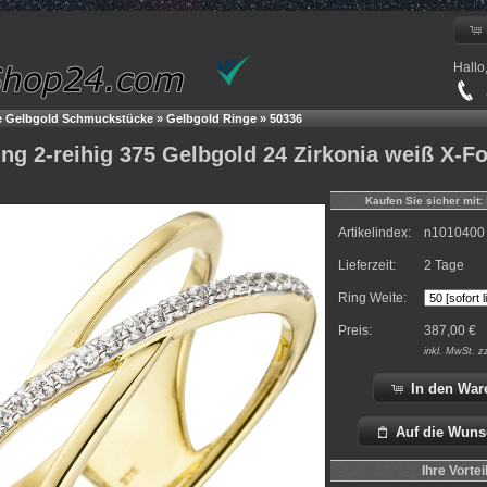
Hallo
+
e Gelbgold Schmuckstücke
»
Gelbgold Ringe
»
50336
g 2-reihig 375 Gelbgold 24 Zirkonia weiß X-F
Kaufen Sie sicher mit:
Artikelindex:
n1010400
Lieferzeit:
2 Tage
Ring Weite:
Preis:
387,00
€
inkl.
MwSt. z
In den War
Auf die Wuns
Ihre Vortei