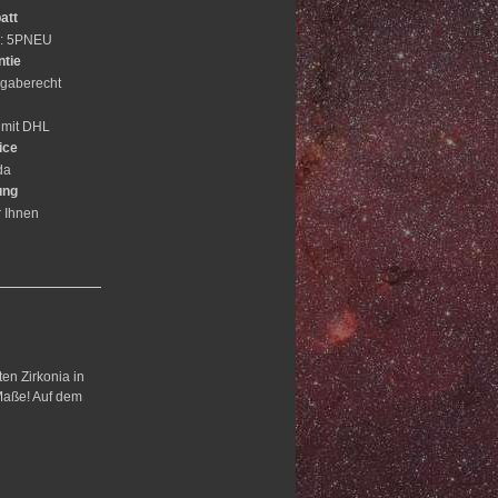
att
e: 5PNEU
ntie
gaberecht
 mit DHL
ice
da
ung
r Ihnen
ten Zirkonia in
 Maße! Auf dem