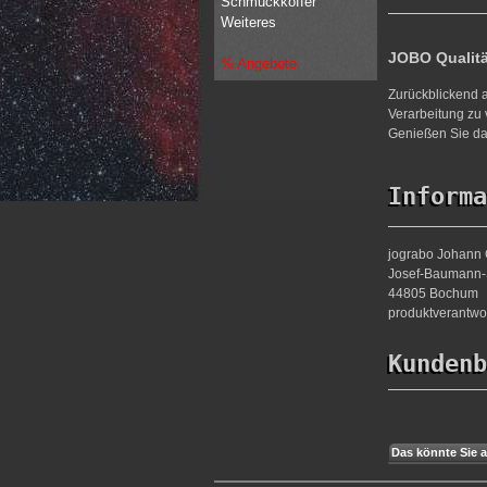
Schmuckkoffer
Weiteres
JOBO Qualit
% Angebote
Zurückblickend a
Verarbeitung zu 
Genießen Sie da
Informa
jograbo Johann 
Josef-Baumann-S
44805 Bochum
produktverantw
Kundenb
Das könnte Sie a