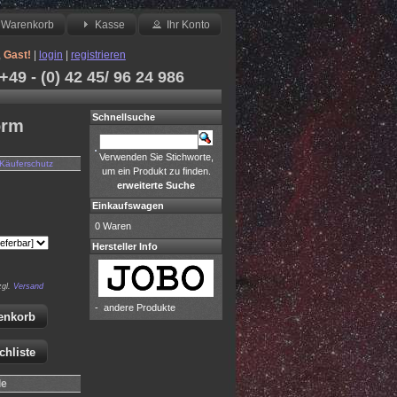
Warenkorb
Kasse
Ihr Konto
,
Gast!
|
login
|
registrieren
49 - (0) 42 45/ 96 24 986
Schnellsuche
orm
Verwenden Sie Stichworte,
Käuferschutz
um ein Produkt zu finden.
erweiterte Suche
Einkaufswagen
0 Waren
Hersteller Info
zgl.
Versand
-
andere Produkte
enkorb
chliste
le