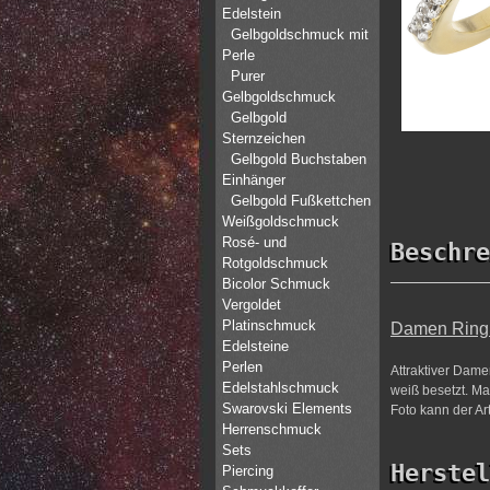
Edelstein
Gelbgoldschmuck mit
Perle
Purer
Gelbgoldschmuck
Gelbgold
Sternzeichen
Gelbgold Buchstaben
Einhänger
Gelbgold Fußkettchen
Weißgoldschmuck
Rosé- und
Beschre
Rotgoldschmuck
Bicolor Schmuck
Vergoldet
Platinschmuck
Damen Ring 2
Edelsteine
Perlen
Attraktiver Damen
Edelstahlschmuck
weiß besetzt. Ma
Swarovski Elements
Foto kann der Art
Herrenschmuck
Sets
Herstel
Piercing