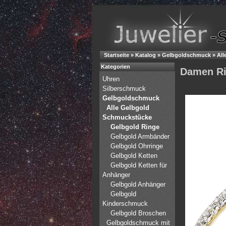
Startseite
»
Katalog
»
Gelbgoldschmuck
»
All
Kategorien
Damen Rin
Uhren
Silberschmuck
Gelbgoldschmuck
Alle Gelbgold
Schmuckstücke
Gelbgold Ringe
Gelbgold Armbänder
Gelbgold Ohrringe
Gelbgold Ketten
Gelbgold Ketten für
Anhänger
Gelbgold Anhänger
Gelbgold
Kinderschmuck
Gelbgold Broschen
Gelbgoldschmuck mit